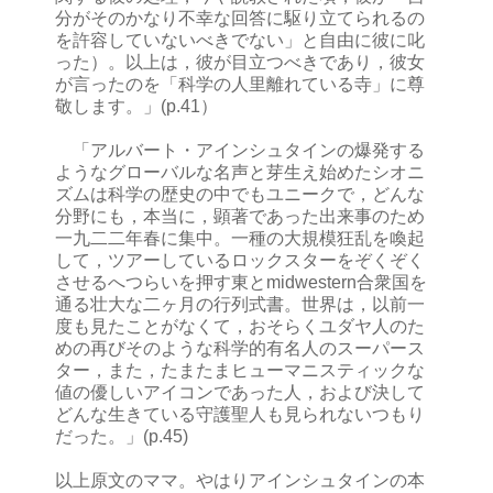
分がそのかなり不幸な回答に駆り立てられるの
を許容していないべきでない」と自由に彼に叱
った）。以上は，彼が目立つべきであり，彼女
が言ったのを「科学の人里離れている寺」に尊
敬します。」(p.41）
「アルバート・アインシュタインの爆発する
ようなグローバルな名声と芽生え始めたシオニ
ズムは科学の歴史の中でもユニークで，どんな
分野にも，本当に，顕著であった出来事のため
一九二二年春に集中。一種の大規模狂乱を喚起
して，ツアーしているロックスターをぞくぞく
させるへつらいを押す東とmidwestern合衆国を
通る壮大な二ヶ月の行列式書。世界は，以前一
度も見たことがなくて，おそらくユダヤ人のた
めの再びそのような科学的有名人のスーパース
ター，また，たまたまヒューマニスティックな
値の優しいアイコンであった人，および決して
どんな生きている守護聖人も見られないつもり
だった。」(p.45)
以上原文のママ。やはりアインシュタインの本