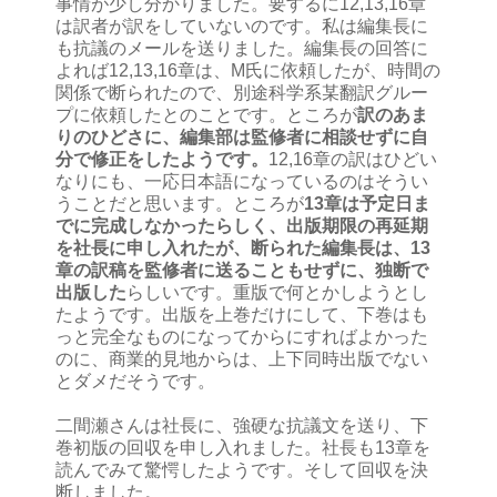
事情が少し分かりました。要するに12,13,16章
は訳者が訳をしていないのです。私は編集長に
も抗議のメールを送りました。編集長の回答に
よれば12,13,16章は、M氏に依頼したが、時間の
関係で断られたので、別途科学系某翻訳グルー
プに依頼したとのことです。ところが
訳のあま
りのひどさに、編集部は監修者に相談せずに自
分で修正をしたようです。
12,16章の訳はひどい
なりにも、一応日本語になっているのはそうい
うことだと思います。ところが
13章は予定日ま
でに完成しなかったらしく、出版期限の再延期
を社長に申し入れたが、断られた編集長は、13
章の訳稿を監修者に送ることもせずに、独断で
出版した
らしいです。重版で何とかしようとし
たようです。出版を上巻だけにして、下巻はも
っと完全なものになってからにすればよかった
のに、商業的見地からは、上下同時出版でない
とダメだそうです。
二間瀬さんは社長に、強硬な抗議文を送り、下
巻初版の回収を申し入れました。社長も13章を
読んでみて驚愕したようです。そして回収を決
断しました。