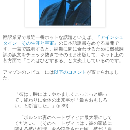
翻訳業界で最近一番ホットな話題といえば、
『アインシュ
タイン その生涯と宇宙』
の日本語訳書をめぐる展開で
す。一言で説明すると、納期に間に合わせるために機械翻
訳の訳文をチェック抜きでそのまま出版して、ネット上の
各方面で「これはひどすぎる」と大炎上しているのです。
アマゾンのレビューには
以下のコメント
が寄せられまし
た。
「彼は，時には，やかましくこっこっと鳴っ
て，終わりに全体の出来事が「最もおもしろ
い」と断言した。」(p.39)
「ボルンの妻のヘートヴィヒに最大限にして
ください。（そのヘートヴィヒは，彼の家族に
関する彼の処理，今や説教された頃，彼が「自