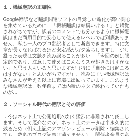
１．機械翻訳の正確性
Google翻訳など翻訳関連ソフトの目覚しい進化が高い関心
を集めているために、「機械翻訳は結構いける！」と錯覚
されがちですが、訳者のコメントでも分かるように機械翻
訳はまだ商用目的で安心して使えるレベルでは到底ありま
せん。私も一人のプロ翻訳者として断言できます。特に文
章が長くなればなるほど安定感がガタ落ちしますし、少し
凝った表現は文脈を読み誤ることが多い。「今回の例は限
定的であり、注意して使えばこんなミスが起きるはずがな
い」と思う人もいると思いますが（特に「自分には起こる
はずがない」と思いがちですが）、読みにくい機械翻訳は
みなさんが考える以上に市場に出回っています。このよう
な機械翻訳は、数年前までは内輪のネタで終わっていたも
のが…
２．ソーシャル時代の翻訳とその評価
…今はネット上で公開処刑の如く猛烈に非難されて炎上し
ます。そして厄介なのが、ネット上のデータは半永久的に
残るため（例え上記のアマゾンレビューが削除・編集され
ても、数多のブログ記事は消えません）、関係者全員の名