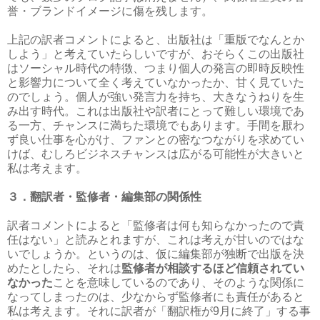
誉・ブランドイメージに傷を残します。
上記の訳者コメントによると、出版社は「重版でなんとか
しよう」と考えていたらしいですが、おそらくこの出版社
はソーシャル時代の特徴、つまり個人の発言の即時反映性
と影響力について全く考えていなかったか、甘く見ていた
のでしょう。個人が強い発言力を持ち、大きなうねりを生
み出す時代。これは出版社や訳者にとって難しい環境であ
る一方、チャンスに満ちた環境でもあります。手間を厭わ
ず良い仕事を心がけ、ファンとの密なつながりを求めてい
けば、むしろビジネスチャンスは広がる可能性が大きいと
私は考えます。
３．翻訳者・監修者・編集部の関係性
訳者コメントによると「監修者は何も知らなかったので責
任はない」と読みとれますが、これは考えが甘いのではな
いでしょうか。というのは、仮に編集部が独断で出版を決
めたとしたら、それは
監修者が相談するほど信頼されてい
なかった
ことを意味しているのであり、そのような関係に
なってしまったのは、少なからず監修者にも責任があると
私は考えます。それに訳者が「翻訳権が9月に終了」する事