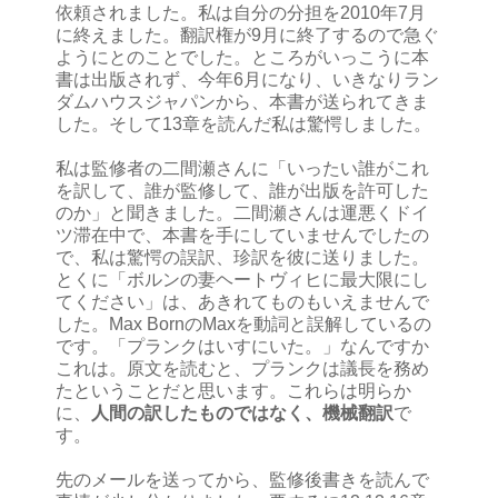
依頼されました。私は自分の分担を2010年7月
に終えました。翻訳権が9月に終了するので急ぐ
ようにとのことでした。ところがいっこうに本
書は出版されず、今年6月になり、いきなりラン
ダムハウスジャパンから、本書が送られてきま
した。そして13章を読んだ私は驚愕しました。
私は監修者の二間瀬さんに「いったい誰がこれ
を訳して、誰が監修して、誰が出版を許可した
のか」と聞きました。二間瀬さんは運悪くドイ
ツ滞在中で、本書を手にしていませんでしたの
で、私は驚愕の誤訳、珍訳を彼に送りました。
とくに「ボルンの妻ヘートヴィヒに最大限にし
てください」は、あきれてものもいえませんで
した。Max BornのMaxを動詞と誤解しているの
です。「プランクはいすにいた。」なんですか
これは。原文を読むと、プランクは議長を務め
たということだと思います。これらは明らか
に、
人間の訳したものではなく、機械翻訳
で
す。
先のメールを送ってから、監修後書きを読んで