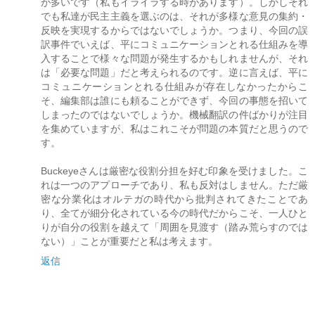
が多いです（私もイライラする時があります）。しかしそれ
でも私達が民主主義を選ぶのは、それが多様な意見の集約・
反映を実現するからではないでしょうか。つまり、今回の誤
訳事件でいえば、平にコミュニケーションとれる仕組みを導
入することで様々な問題が発生するかもしれませんが、それ
は「必要な問題」だと考えられるのです。逆に言えば、平に
コミュニケーションとれる仕組みが存在しなかったからこ
そ、編集部は誰にも頼ることができず、今回の事態を招いて
しまったのではないでしょうか。機械翻訳の件ばかりが注目
を集めていますが、私はこれこそが問題の本質だと思うので
す。
Buckeyeさんは厳密な役割分担を好む印象を受けました。こ
れは一つのアプローチであり、私も反対はしません。ただ厳
密な分業化はオルテガの時代から批判されてきたことであ
り、全てが細分化されている今の時代だからこそ、一人ひと
りが自分の役割を越えて「周囲を見渡す（踏み荒らすのでは
ない）」ことが重要だと私は考えます。
返信