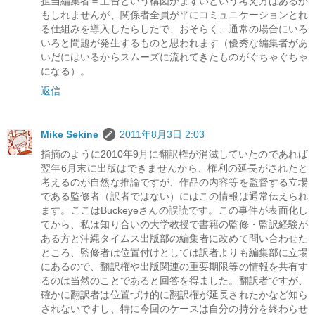
担当編集者＝土台という構図がまずいという考え方はあるか
もしれませんが、関係者全員が平にコミュニケーションとれ
る仕組みを導入したらしたで、おそらく、通常の場合にいろ
いろと問題が発生するものと思われます（優秀な編集者があ
いだにはいるからスムーズに流れてきたものがぐちゃぐちゃ
になる）。
返信
Mike Sekine
2011年8月3日 2:03
指摘のように2010年9月に翻訳権が消滅していたのであれば
翌年6月末に出版はできませんから、権利の延長がされたと
考えるのが自然な推論ですが、作品の内容等を監督する立場
である監修者（訳者ではない）にはこの情報は通常伝えられ
ます。ここはBuckeyeさんの誤読です。この事件が表面化し
てから、私は知り合いの大学教授で書籍の監修・監訳経験が
ある方と沖縄タイムス出版部の編集者に改めて問い合わせた
ところ、監修者は位置付けとしては訳者よりも編集部に立場
にあるので、翻訳権や出版関連の重要期限等の情報を共有す
るのは当然のことであると回答を得ました。翻訳者ですが、
確かに翻訳者は位置づけ的に翻訳権が延長されたかなど知ら
されないですし、特に今回のケースは自分の持分を終わらせ