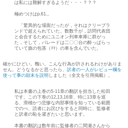
は私には難解すぎるようだ・・・？？？
極めつけはp.61.。
「驚異的な場面だったが，それはクリーブラ
ンドで超えられていた。数数千が，訪問代表団
と会合するためにユニオン列車車庫に群がっ
た，そして，パレードは二〇〇台の酔っぱらっ
ていて旗の包茎（ﾏﾏ）の車を含んでいた。
確かにひどい。醜い。こんな行為が許されるわけがありま
せん。どうなるかと思ったら、
訳者の一人がレビュー欄を
使って事の顛末を説明
しました（全文を引用掲載）。
私は本書の上巻の5-11章の翻訳を担当した松田
です。この下巻の12,13,16章、特に13章を巡
る、滑稽かつ悲惨な内部事情を知っている範囲
でのべ、読者にお詫びをすると同時に、監修者
と訳者の恥を濯ぎたいと思います。
本書の翻訳は数年前に監修者の二間瀬さんから