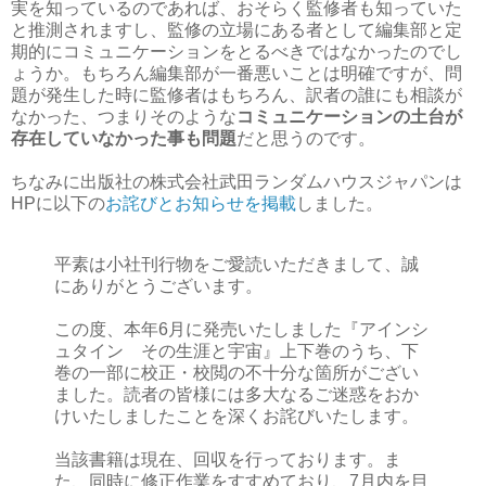
実を知っているのであれば、おそらく監修者も知っていた
と推測されますし、監修の立場にある者として編集部と定
期的にコミュニケーションをとるべきではなかったのでし
ょうか。もちろん編集部が一番悪いことは明確ですが、問
題が発生した時に監修者はもちろん、訳者の誰にも相談が
なかった、つまりそのような
コミュニケーションの土台が
存在していなかった事も問題
だと思うのです。
ちなみに出版社の株式会社武田ランダムハウスジャパンは
HPに以下の
お詫びとお知らせを掲載
しました。
平素は小社刊行物をご愛読いただきまして、誠
にありがとうございます。
この度、本年6月に発売いたしました『アインシ
ュタイン その生涯と宇宙』上下巻のうち、下
巻の一部に校正・校閲の不十分な箇所がござい
ました。読者の皆様には多大なるご迷惑をおか
けいたしましたことを深くお詫びいたします。
当該書籍は現在、回収を行っております。ま
た、同時に修正作業をすすめており、7月内を目