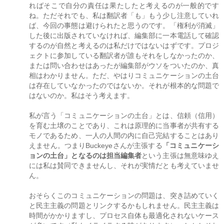
ればそこで自分の責任は果たしたと考えるのが一般的です
ね。ただそれでも、私は翻訳者「も」もう少し注意していれ
ば、今回の事態は避けられたと思うのです。「権利が消滅」
した後に出版されていなければ、編集部に一本電話して確認
するのが自然と考えるのは私だけではないはずです。プロジ
ェクトに参加している翻訳者が誰もそれをしなかったのか、
または問い合わせはあったが編集部がウソをついたのか、真
相はわかりません。ただ、やはりコミュニケーションの土台
は存在していなかったのではないか。それが根本的な問題で
はないのか。私はそう考えます。
私が言う「コミュニケーションの土台」とは、信頼（信用）
を育む土壌のことであり、これは原理的に当事者が共有する
モノであるため、一人の人間の内に自己完結することはあり
えません。つまりBuckeyeさんが主張する
「コミュニケーシ
ョンの土台」となるのは担当編集者
という主張は無意味ゆえ
には私は賛同できませんし、それが実情だとも考えていませ
ん。
おそらくこのコミュニケーションの問題は、突き詰めていく
と民主主義の問題とリンクするかもしれません。民主主義は
時間がかかりますし、プロセス自体も最適化されないケース