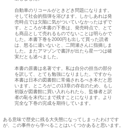
自動車のリコールがときどき問題になります。
そして社会的指弾を浴びます。しかしあれは発
売時点では欠陥に気がついていなかったはずで
す。ところが本書の下巻は、発売時点で、とて
も商品として売れるものでないことは明らかで
した。本書下巻を2000円も出して買った読者
は、怒るに違いないと、二間瀬さんに指摘しま
した。またアマゾンで書評が出たら星一つは確
実だとも述べました。
本書の原書は名著です。私は自分の担当の部分
を訳して、とても勉強になりました。ですから
本書は日本の図書館に常備されるべき本だと思
います。ところがこの13章の存在のため、もし
初版が図書館に買い入れられたら、監修者と訳
者の恥を末代にまで残すことになります。より
完全な下巻の完成を期待しています。
ある意味で歴史に残る大失態になってしまったわけです
が、この事件から学べることはいくつかあると思います。