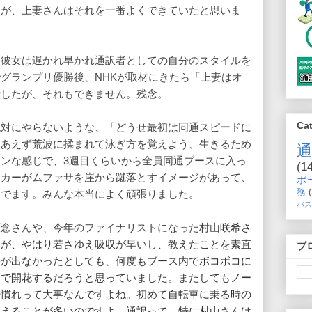
すが、上妻さんはそれを一番よくできていたと思いま
も彼女は遅かれ早かれ通訳者としての自分のスタイルを
グランプリ優勝後、NHKが取材にきたら「上妻はオ
でしたが、それもできません。残念。
Ca
絶対にやらないような、「どうせ最初は同通スピードに
りあえず荒波に揉まれて泳ぎ方を覚えよう、生きるため
ンな感じで、3週目くらいから全員同通ブースに入っ
(1
スカーがムファサを崖から蹴落とすイメージがあって、
ポ
務
んでます。みんな本当によく頑張りました。
バス
原念さんや、今年のファイナリストになった村山
咲希さ
すが、やはり若さゆえ吸収が早いし、教えたことを素直
ブ
果が出なかったとしても、何度もブース内でボコボコに
けで開花するだろうと思っていました。またしてもノー
場慣れって大事なんですよね。初めて自転車に乗る時の
覚えることが多いのですよ、通訳って。特に村山さんは