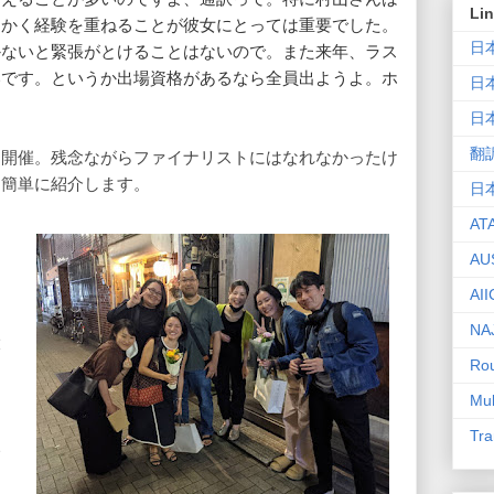
Li
にかく経験を重ねることが彼女にとっては重要でした。
日
かないと緊張がとけることはないので。また来年、ラス
いです。というか出場資格があるなら全員出ようよ。ホ
日
日
翻
を開催。残念ながらファイナリストにはなれなかったけ
て簡単に紹介します。
日
AT
島
AU
に
し
AII
セ
NA
大
Rou
ン
ョ
Mul
ら
Tra
い
に