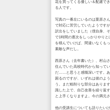
花を買ってくる優しい＆配慮で
る人です。
写真の一番左にいるのは栗原さ
で対応に苦労していたようです
訳出をしていました（僕自身、
で1時間の逐次をしっかりやりと
を積んでいけば、間違いなくも
素敵な声だし。
西原さん（去年書いた）、村山
住んでいた高校時代から知って
だ……と思うと感慨深いです。
困るのですが、いずれは彼のよ
う。まだ粗削りな部分はありま
識した上で、自己改善を繰り返
と上手くなりますよ。今の満元
他の受講生についても語りたいけ