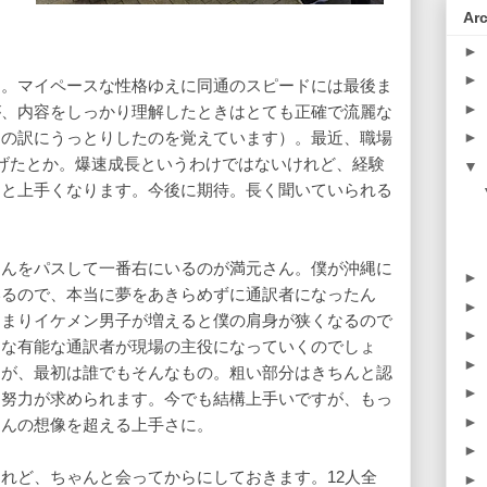
き
Ar
►
►
ん。マイペースな性格ゆえに同通のスピードには最後ま
►
が、内容をしっかり理解したときはとても正確で流麗な
その訳にうっとりしたのを覚えています）。最近、職場
►
げたとか。爆速成長というわけではないけれど、経験
▼
っと上手くなります。今後に期待。長く聞いていられる
さんをパスして一番右にいるのが満元さん。僕が沖縄に
►
いるので、本当に夢をあきらめずに通訳者になったん
►
あまりイケメン男子が増えると僕の肩身が狭くなるので
►
うな有能な通訳者が現場の主役になっていくのでしょ
►
すが、最初は誰でもそんなもの。粗い部分はきちんと認
►
す努力が求められます。今でも結構上手いですが、もっ
►
さんの想像を超える上手さに。
►
れど、ちゃんと会ってからにしておきます。12人全
►