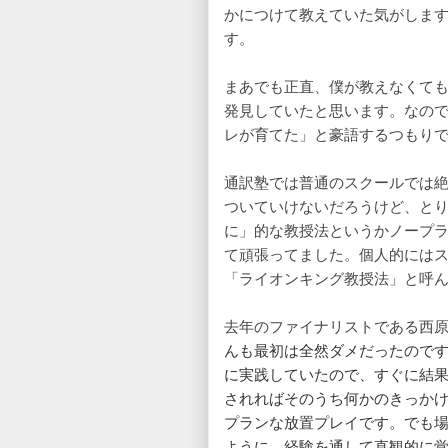
かにつけて教えていた気がしま
す。
まあでも正直、僕が教えなくて
発見していたと思います。なので
レが育てた」と豪語するつもり
通訳塾では普通のスクールでは
ついていけないだろうけど、と
に」的な教授法というかノープラ
て頑張ってました。個人的には
「ライオンキング教授法」と呼
去年のファイナリストである西
んも最初は全然ダメだったので
に実践していたので、すぐに結
されればそのうち何かのきっか
プランな放置プレイです。でも
ように、経験を通して直観的に