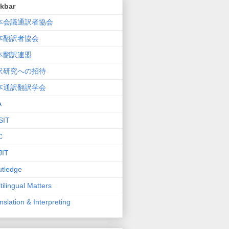
nkbar
本会議通訳者協会
本翻訳者協会
本翻訳連盟
訳研究への招待
本通訳翻訳学会
A
SIT
C
JIT
tledge
tilingual Matters
nslation & Interpreting