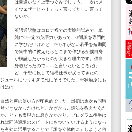
は間違いなく上妻つぐみでしょう。「次はメ
イウェザーじゃ！」って言ってたし。言って
ないか。
英語通訳塾はコロナ禍での実験的試みで、単
純に①一定の英語力があって、②通訳を専門的
に学びたいけれど、③カネがない若手を短期間
で集中的に教えたらどこまで伸びるか僕自身
が検証したかったのが大きな理由です。僕自
身暇だったので……と言いたいところだけ
ど、予想に反して結構仕事が戻ってきたの
ケジュールになりすぎて死にそうでした。帯状疱疹にも
。ははは。
ら自然と声の使い方が印象的でした。最初は逐次も同時
全然できなかったけれど、かぎかっこ話法を教えたあた
のか、とても表現力に磨きがかかり、プログラム後半は
あれば同時通訳のスピードにもついていけるようになっ
声を有効に活用することで「訳を立体的に」しようと何