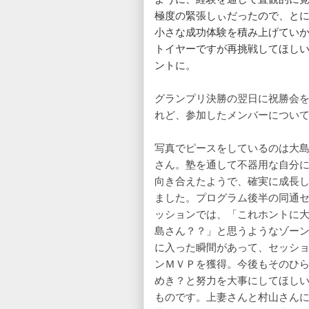
極度の緊張しぃだったので、と
小さな成功体験を積み上げてい
トイヤーですが再挑戦してほし
ントに。
グランプリ決勝の翌日に祝勝会
れど、参加したメンバーについ
写真でピースをしているのは大
さん。塾を通して不器用な自分
向き合えたようで、確実に成長
ました。プログラム後半の同通
ッションでは、「これホントに
島さん？？」と思うようなゾー
に入った瞬間があって、セッシ
ンＭＶＰを獲得。今後もそのひ
めき？と努力を大事にしてほし
ものです。上妻さんと村山さん