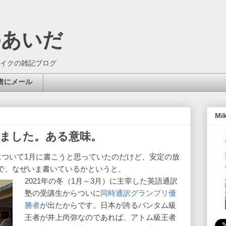
のあいだ
イクの雑記ブログ
者にメール
Mi
りました。ある意味。
負について1月に書こうと思っていたのだけど、安定の放
で、なぜいま書いているかというと、
2021年の冬（1月～3月）に主宰した英語通訳
塾の受講生からついに
同時通訳グランプリ優
勝者
が出たからです。日本が誇るバンタム級
王者が井上尚弥なのであれば、アトム級王者