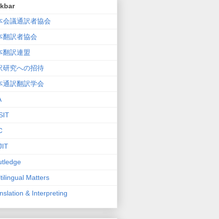
nkbar
本会議通訳者協会
本翻訳者協会
本翻訳連盟
訳研究への招待
本通訳翻訳学会
A
SIT
C
JIT
tledge
tilingual Matters
nslation & Interpreting