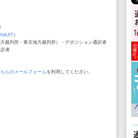
事
（
NAJIT
）
地方裁判所・東京地方裁判所）・デポジション通訳者
通訳者
こちらのメールフォーム
を利用してください。