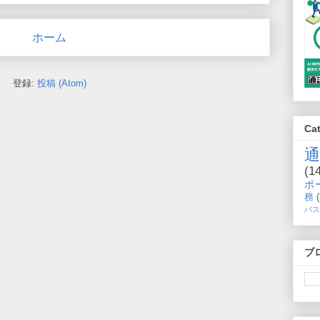
ホーム
登録:
投稿 (Atom)
Ca
(1
ポ
務
バス
ブ