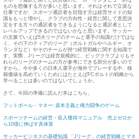
ものを想像する方が多いと思います。それはそれで立派な
仕事ですが、スポーツ通訳者を目指す方は経営サイドの知
識をもっと増やし、クラブの方向性・経営に関して意思決
定をする方々の通訳者をできるようになると通訳者として
レベルアップできるのではないかなと思います。サッカー
の文脈でいえば5大リーグのチームと選手の知識だけではな
く、その下のティアのリーグ（ポルトガルやベルギー、オ
ランダなど）やそのチームが持つ経営戦略に関する知識で
す。実際、Jリーグは経営規模的に、ビッグクラブよりもそ
れらのリーグのチームの方が参考にできる部分が多いので
すから。今や多くの日本人選手が海外でプレーする中、移
籍価値を高めていくためにはたとえばFCポルトの戦略から
学べることは多いのではないでしょうか。
さて、今回の準備に読んだ本はこちら。
フットボール・マネー: 資本主義と権力闘争のゲーム
スポーツチームの経営・収入獲得マニュアル 売上ゼロか
ら10億に伸ばす具体策
サッカービジネスの基礎知識 「Jリーグ」の経営戦略とマネ