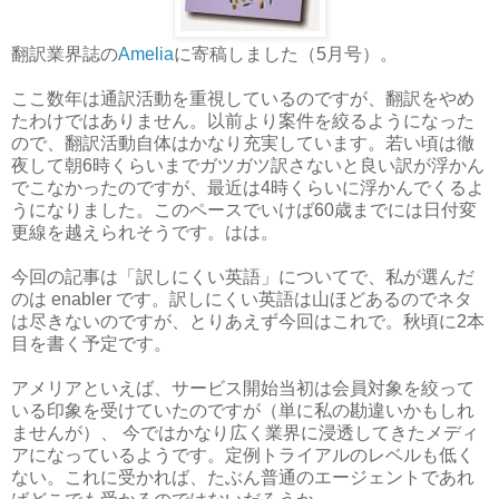
翻訳業界誌の
Amelia
に寄稿しました（5月号）。
ここ数年は通訳活動を重視しているのですが、翻訳をやめ
たわけではありません。以前より案件を絞るようになった
ので、翻訳活動自体はかなり充実しています。若い頃は徹
夜して朝6時くらいまでガツガツ訳さないと良い訳が浮かん
でこなかったのですが、最近は4時くらいに浮かんでくるよ
うになりました。このペースでいけば60歳までには日付変
更線を越えられそうです。はは。
今回の記事は「訳しにくい英語」についてで、私が選んだ
のは enabler です。訳しにくい英語は山ほどあるのでネタ
は尽きないのですが、とりあえず今回はこれで。秋頃に2本
目を書く予定です。
アメリアといえば、サービス開始当初は会員対象を絞って
いる印象を受けていたのですが（単に私の勘違いかもしれ
ませんが）、 今ではかなり広く業界に浸透してきたメディ
アになっているようです。定例トライアルのレベルも低く
ない。これに受かれば、たぶん普通のエージェントであれ