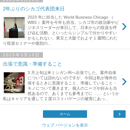
2年ぶりのシカゴ代表団来日
2023 年に担当した World Business Chicago （
›
WBS ）案件を今年も担当。シカゴ市の政治家やビ
ジネスリーダーが来日して、日本からの投資を呼
び込む活動、といったらシンプルで分かりやすい
かもしれない。東京と大阪でおよそ 1 週間にわた
り投資セミナーや個別の...
2025年3月10日
出張で意識・準備すること
3 月上旬は米ミシガン州へ出張でした。案件自体
›
については語れないのですが、今回は私が海外出
張するときに意識すること、準備していること・
モノについて書きます。個人のニーズや好みも当
然あるので、あくまでも参考までに …… というか
私はキャリアを通して 2 度ロストバゲージの被害にあっ...
›
ホーム
ウェブ バージョンを表示