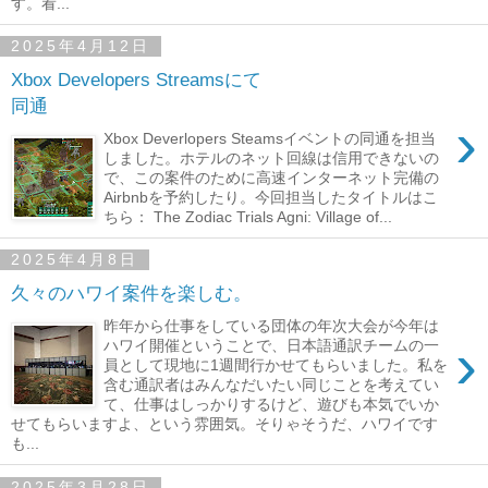
す。看...
2025年4月12日
Xbox Developers Streamsにて
同通
›
Xbox Deverlopers Steamsイベントの同通を担当
しました。ホテルのネット回線は信用できないの
で、この案件のために高速インターネット完備の
Airbnbを予約したり。今回担当したタイトルはこ
ちら： The Zodiac Trials Agni: Village of...
2025年4月8日
久々のハワイ案件を楽しむ。
昨年から仕事をしている団体の年次大会が今年は
›
ハワイ開催ということで、日本語通訳チームの一
員として現地に1週間行かせてもらいました。私を
含む通訳者はみんなだいたい同じことを考えてい
て、仕事はしっかりするけど、遊びも本気でいか
せてもらいますよ、という雰囲気。そりゃそうだ、ハワイです
も...
2025年3月28日