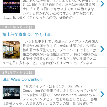
›
議がありながらも、 10 日までしっかり休養）、 1
月 11 日から本格始動です。本当は米国の某弁護
士に「 1 月 3 日にテキサスまで来て稼働できな
い？」と聞かれていたのですが、さすがにそれ
は……私も偉く（？）なったもので、好条件の...
2025年5月28日
椿山荘で食事会、でも仕事。
いつも仕事をしている法人クライアントの外国人
›
役員から依頼をうけて、会食の通訳です。今回は
椿山荘の木原堂でした。プライベートで来るには
相当の勇気がいる価格設定です。 特に小規模の会
食案件で必要なのは、できるだけ早い段階でメニ
ューを手に入れること。できればバイリンガルで。ビジネス...
2025年4月21日
Star Wars Convention
4月のハイライトはもう1つ、Star Wars
›
Conventionでの仕事です。お世話になっているゲ
ーム会社の依頼で、 Star Wars Zero Company の
メディアインタビューなどを担当しました。 会場
は幕張メッセ。入場者の数も、コスプレの質・量も段違いで