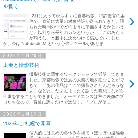
を捌く
›
2月に入ってからすぐに香港出張。特許侵害の案
件で、直前に大量の対象特許が送られてきた。限
られた時間の中でどのように準備をするかという
と、以前なら長年のカンというか、「このあたり
が匂うな」と勝手に決めつけて臨んでいました
が、今は NotebookLM という心強いツールがありま...
2026年1月29日
太秦と撮影技術
撮影技術に関するワークショップで通訳してきま
›
した。京都出張ではあの太秦の地を踏むことがで
きて、「あの作品はここで撮影されたんだろうな
あ」などと、たぶんまったく誤った妄想しながら
仕事をすることができました。オーディエンスは主に映像のプ
ロたちなので、普通に訳すだけではなく、「プロが使...
2026年1月19日
2026年は札幌で開幕
個人的には長めの冬休みを経て（ぽつぽつ遠隔会