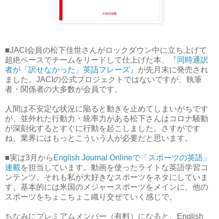
■JACI会員の松下佳世さんがロックダウン中に立ち上げて
超絶ペースでチームをリードして仕上げた本、
『同時通訳
者が「訳せなかった」英語フレーズ』
が先月末に発売され
ました。JACIの公式プロジェクトではないですが、執筆
者・関係者の大多数が会員です。
人間は不安定な状況に陥ると動きを止めてしまいがちです
が、並外れた行動力・統率力がある松下さんはコロナ騒動
が深刻化するとすぐに行動を起こしました。さすがです
ね。業界にはもっとこういう人が必要だと思います。
■実は3月から
English Journal Onlineで「スポーツの英語」
連載
を担当しています。動画を使ったライトな英語学習コ
ンテンツ、それも私が大好きなスポーツをネタにしていま
す。基本的には米国のメジャースポーツをメインに、他の
スポーツをちょこちょこ織り交ぜていく感じで。
ちなみにプレミアムメンバー（有料）になると、English