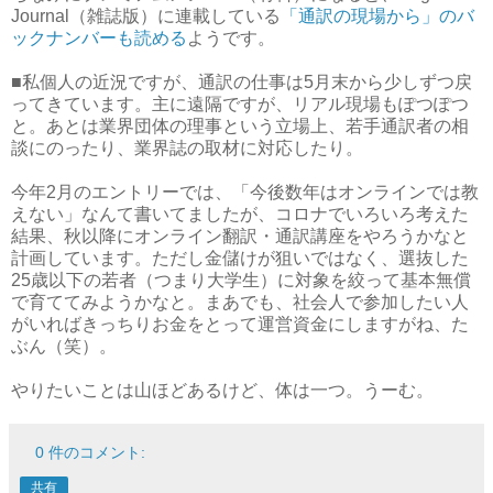
Journal（雑誌版）に連載している
「通訳の現場から」のバ
ックナンバーも読める
ようです。
■私個人の近況ですが、通訳の仕事は5月末から少しずつ戻
ってきています。主に遠隔ですが、リアル現場もぽつぽつ
と。あとは業界団体の理事という立場上、若手通訳者の相
談にのったり、業界誌の取材に対応したり。
今年2月のエントリーでは、「今後数年はオンラインでは教
えない」なんて書いてましたが、コロナでいろいろ考えた
結果、秋以降にオンライン翻訳・通訳講座をやろうかなと
計画しています。ただし金儲けが狙いではなく、選抜した
25歳以下の若者（つまり大学生）に対象を絞って基本無償
で育ててみようかなと。まあでも、社会人で参加したい人
がいればきっちりお金をとって運営資金にしますがね、た
ぶん（笑）。
やりたいことは山ほどあるけど、体は一つ。うーむ。
0 件のコメント:
共有