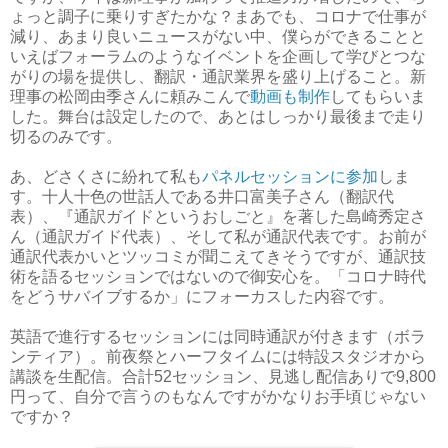
ょっと調子に乗りすぎたかな？まあでも、コロナで仕事が
減り、あまり良いニュースがない中、僕らができることと
いえばフォーラムのようなイベントを企画して学びとつな
がりの場を提供し、翻訳・通訳業界を盛り上げること。新
理事の松岡由季さんに頼みこんで
動画も制作
してもらいま
した。舞台は設定したので、あとはしっかり最後まで走り
切るのみです。
あ、どさくさに紛れて私も
パネルセッションに参加
しま
す。十人十色の世話人である井口富美子さん（翻訳代
表）、『通訳ガイドというおしごと』を著した島崎秀定さ
ん（通訳ガイド代表）、そして私が通訳代表です。お前が
通訳代表かいとツッコミが聞こえてきそうですが、通訳技
術を語るセッションではないので御安心を。「コロナ時代
をどうサバイブするか」にフォーカスした内容です。
英語で進行するセッションには同時通訳が付きます（ボラ
ンティア）。前夜祭とハーフタイムには特設スタジオから
講談を生配信。合計52セッション、見逃し配信ありで9,800
円って、自分で言うのもなんですがかなりお手頃じゃない
ですか？