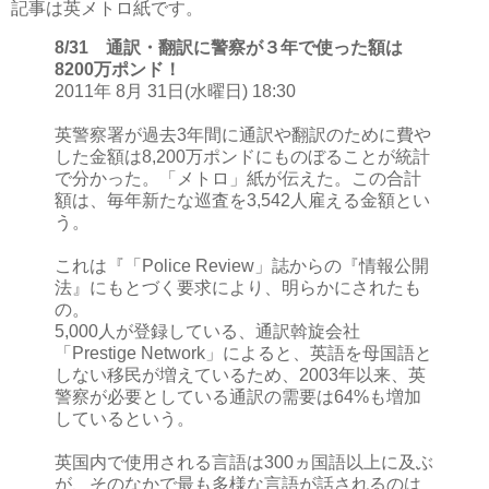
記事は英メトロ紙です。
8/31 通訳・翻訳に警察が３年で使った額は
8200万ポンド！
2011年 8月 31日(水曜日) 18:30
英警察署が過去3年間に通訳や翻訳のために費や
した金額は8,200万ポンドにものぼることが統計
で分かった。「メトロ」紙が伝えた。この合計
額は、毎年新たな巡査を3,542人雇える金額とい
う。
これは『「Police Review」誌からの『情報公開
法』にもとづく要求により、明らかにされたも
の。
5,000人が登録している、通訳斡旋会社
「Prestige Network」によると、英語を母国語と
しない移民が増えているため、2003年以来、英
警察が必要としている通訳の需要は64%も増加
しているという。
英国内で使用される言語は300ヵ国語以上に及ぶ
が、そのなかで最も多様な言語が話されるのは