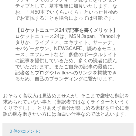
ティブとして、基本報酬に加算いたします。な
お、「月50本でいくらいくら」といった月極め
でお支払することも場合によっては可能です。
【ロケットニュース24で記事を書くメリット】
ロケットニュース24は、MSN Japan、Yahoo! ネ
タりか、ライブドア、エキサイト、サーチナ、
モバゲータウン、NEWSCAFE、読めるモニュ
ース、エフルートなど、多数のポータルサイト
に記事を提供しているため、多くの読者に読ん
でいただけます。またご自身の記事の最後に、
記者名とブログやTwitterへのリンクを掲載でき
るため、自己のブランディングに繋がります。
おそらく高収入は見込めませんが、そこまで厳密な翻訳を
求められていない事と（翻訳者ではなくライターというく
くりですし）、とりあえず自分が楽しめる素材を中心に翻
訳の腕を磨きたい方には面白い仕事なのではと思います。
0 件のコメント: