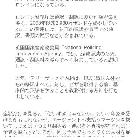
ロンドンになっている。
ロンドン警視庁は通訳・翻訳に割いた額が最も
多く、2008年以来2,930万ポンドを費やしてい
る。この費用には、対面の通訳や電話での通
訳、書類の翻訳などが含まれている。
英国国家警察改善局「National Policing
Improvement Agency」では、経費節減のため、
通訳・翻訳料を減らすべく努力していると説明
した。
昨年、テリーザ・メイ内相は、EU加盟国以外か
らの移民すべてに対し、ビザを取得する前に基
本的な英語を学ぶことを義務付ける方針を打ち
出している。
金額だけを見ると「使いすぎじゃないか」という印象を受
けるかもしれないが、エージェントへ支払うマージンを抜
いてしまえば（つまり翻訳者・通訳者と直接契約すれば）
予算を減らすどころか、同じ予算でもっと多くの人材を雇