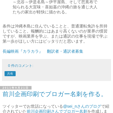
～北谷～伊是名島～伊平屋島、そして芭蕉布で
知られる大宜味・喜如嘉の沖縄の旅を通じ大人
たちの家出が軽快に描かれる。
条件は沖縄本島に住んでいることと、普通運転免許を所持
していること。報酬的にはあまり高くないのが業界の慣習
ですが、映画業界を学ぶ、または通訳の仕事を現場で学ぶ
第一歩がほしい方にはピッタリだと思います。
長編映画『カラカラ』 翻訳者・通訳者募集
0 件のコメント:
共有
2011年9月21日
前川企画印刷でブロガー名刺を作る。
ツイッターでお世話になっている
@sei_nさんのブログ
で紹
介されていた
前川企画印刷さんでブロガー名刺
を作成しま