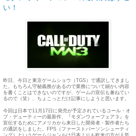
い！
昨日、今日と東京ゲームショウ（TGS）で通訳してきまし
た。もちろん守秘義務があるので業務について細かい内容
を書くことはできないのですが、ゲームの宣伝も兼ねてい
るので（笑）、ちょこっとだけ記事にしようと思います。
今回は日本で11月17日に発売が予定されているコール・オ
ブ・デューティーの最新作、『モダンウォーフェア３』を
宣伝するためにアメリカから来日した開発者・製作者たち
の通訳をしました。FPS（ファーストパーソンシューティ
ング）というゲームジャンルは日本よりも欧米の方が人気