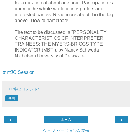
for a duration of about one hour. Participation is
open to the whole world of interpreters and
interested parties. Read more about it in the tag
above "How to participate"
The text to be discussed is "PERSONALITY
CHARACTERISTICS OF INTERPRETER
TRAINEES: THE MYERS-BRIGGS TYPE
INDICATOR (MBTI), by Nancy Schweda
Nicholson University of Delaware.
#IntJC Session
0 件のコメント:
共有
‹
›
ホーム
ウェブ バージョンを表示