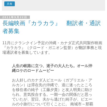
共有
2011年9月22日
長編映画『カラカラ』 翻訳者・通訳
者募集
11月にクランクイン予定の沖縄・カナダ正式共同製作映画
『カラカラ』（クロード・ガニオン監督）が翻訳事務と現
場通訳者を募集しています。
人生の岐路に立つ、迷子の大人たち。オール沖
縄ロケのロードムービー
お人好しのカナダ人ピエール（ガブリエル・ア
ルカン）は滞在先の沖縄で、道に迷ったところ
を移住者の純子（工藤夕貴）と友人明美に助け
られ、意気投合する。一期一会の関係だと思っ
ていたが、翌日、夫から逃げた純子が、ピエー
ルの小旅行について行くことに。 南城市～那覇