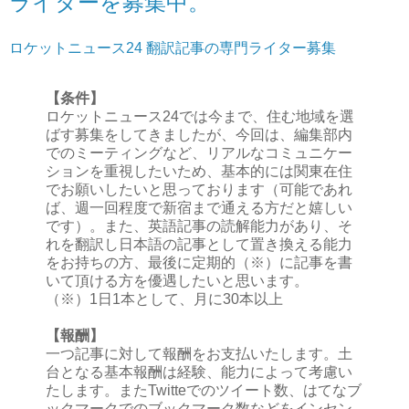
ライターを募集中。
ロケットニュース24 翻訳記事の専門ライター募集
【条件】
ロケットニュース24では今まで、住む地域を選
ばす募集をしてきましたが、今回は、編集部内
でのミーティングなど、リアルなコミュニケー
ションを重視したいため、基本的には関東在住
でお願いしたいと思っております（可能であれ
ば、週一回程度で新宿まで通える方だと嬉しい
です）。また、英語記事の読解能力があり、そ
れを翻訳し日本語の記事として置き換える能力
をお持ちの方、最後に定期的（※）に記事を書
いて頂ける方を優遇したいと思います。
（※）1日1本として、月に30本以上
【報酬】
一つ記事に対して報酬をお支払いたします。土
台となる基本報酬は経験、能力によって考慮い
たします。またTwitteでのツイート数、はてなブ
ックマークでのブックマーク数などをインセン