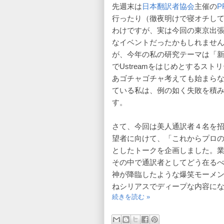
先週末は
日本翻訳者協会
主催の
P
行ったり（徹夜明けで寝オチし
わけですが、実は今回の東京出張は
なイベントだったかもしれませ
が、今年の私の研究テーマは「
でUstreamをはじめとするス
あゴチャゴチャ考えても始まら
ている私は、例の如く失敗を積
す。
さて、今回は美人通訳者４名を
望者に向けて、「これからプロ
としたトークを企画しました。
その中で通訳者としてどう在る
神が降臨したような爆笑モーメ
ねシリアスでディープな内容に
続きを読む »