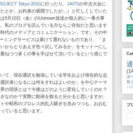
ROJECT Tokyo 2010
に行ったり、
JAITS
の年次大会に
てたとか、お約束の展開でしたが…）と忙しくしていた
9月10日（金）のUstream放送が個人的に一番大事
ん。私のブログを読んでいる方ならご存知だと思います
新時代のメディアとコミュニケーション」です。その中
トリーミングサービスは避けて通れないものであり、「ま
ないからとりあえず色々試してみるか」をモットーにし
Ca
み重ねつつ多くの事を学ばせて頂いているという感じで
(1
招いて、現在通訳を勉強している学生および潜在的な志
ポ
の通訳者になるには何をすればよいのか」を中心テーマ
務
バス
業界の現状とは？今後はどのように変化していくのか？
べきなのか？実際に動画を観ると分かると思いますが、
ントや昭和のプロレス的乱入騒ぎを含みつつも、おおむ
ブ
なっていると思います。