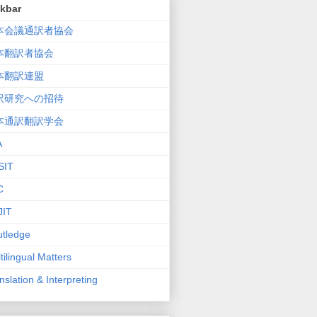
nkbar
本会議通訳者協会
本翻訳者協会
本翻訳連盟
訳研究への招待
本通訳翻訳学会
A
SIT
C
JIT
tledge
tilingual Matters
nslation & Interpreting