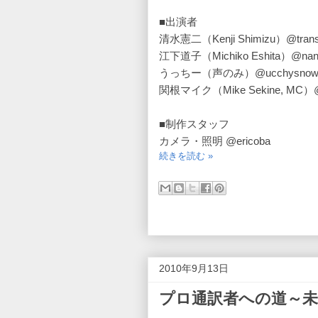
■出演者
清水憲二（Kenji Shimizu）@transc
江下道子（Michiko Eshita）@nan
うっちー（声のみ）@ucchysno
関根マイク（Mike Sekine, MC）@m
■制作スタッフ
カメラ・照明 @ericoba
続きを読む »
2010年9月13日
プロ通訳者への道～