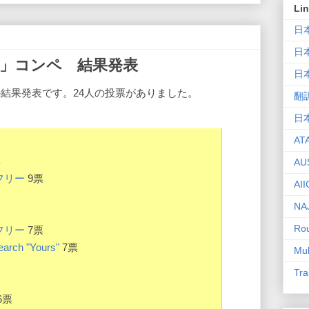
Li
日
日
」コンペ 結果発表
日
結果発表です。24人の投票がありました。
翻
日
AT
票
AU
フリー
9票
AII
NA
Rou
フリー
7票
Search "Yours"
7票
Mul
Tra
6票