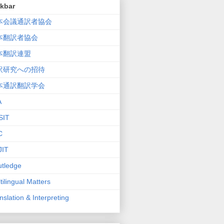
nkbar
本会議通訳者協会
本翻訳者協会
本翻訳連盟
訳研究への招待
本通訳翻訳学会
A
SIT
C
JIT
tledge
tilingual Matters
nslation & Interpreting