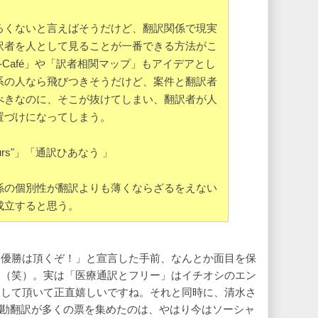
ろくないと言えばそうだけど、翻訳関係で現実
訳者を人として見ることが一番できる方法がこ
s-Café」や「訳者相関マップ」もアイデアとし
系の人なら飛びつきそうだけど、案件と翻訳者
べきなのに、そこが抜けてしまい、翻訳者が人
置づけになってしまう。
- "Yours"」「通訳ひあなう 」
係の個別性が翻訳よりも薄くならざるをえない
成立すると思う。
「優勝は頂くぞ！」と宣言した手前、なんとか面目を保
す（笑）。実は「医療通訳とフリー」はイチオシのエン
価して頂いて正直嬉しいですね。それと同時に、清水さ
んの割り勘翻訳が多くの票を集めたのは、やはり今はソーシャ