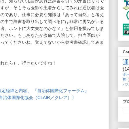
には、知らない用語があれば辞書を引くのが当たり前で
ますが、そもそも医師や患者からしてみれば通訳者は医
るのであり、仕事に必要な知識は「あって当然」と考え
気の中で辞書を取り出して調べるには非常に勇気がいる
訳者、ホントに大丈夫なのかな？」と信用を損ねてしま
ください。もしあなたが腹痛で入院して、担当医師が
まってくださいね、覚えてないから参考書確認してみま
？
Ca
されたら）、行きたいですね！
(1
ポ
務
バス
策定経緯と内容」 『自治体国際化フォーラム』
18 〔自治体国際化協会（CLAIR／クレア）〕
ブ