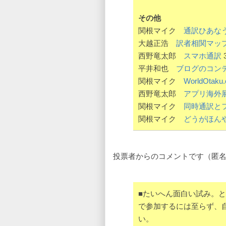
その他
関根マイク
通訳ひあな
大越正浩
訳者相関マッ
西野竜太郎
スマホ通訳
平井和也
ブログのコン
関根マイク
WorldOtaku
西野竜太郎
アプリ海外
関根マイク
同時通訳と
関根マイク
どうがほん
投票者からのコメントです（匿
■たいへん面白い試み。
で参加するには至らず、
い。