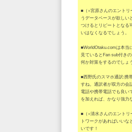
■（※宮原さんのエント
うデータベースが欲しい
つけるとリピートとなる
いはなくなるでしょう。
■WorldOtaku.co
見ているとFan sub
何か対策をするのでしょ
■西野氏のスマホ通訳:携
すね。通訳者が双方の会
電話や携帯電話でも良い
を加えれば、かなり強力
■（※清水さんのエント
トワークがあればいいな
いです！