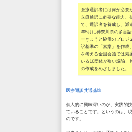
医療通訳者には何が必要
医療通訳に必要な能力、
て、通訳者を養成し、派遣
年5月に神奈川県の多言
ーきょうと協働のプロジ
訳基準の「素案」を作成、
を考える全国会議では素
いる10団体が集い議論
の作成をめざしました。
医療通訳共通基準
個人的に興味深いのが、実践的
ていることです。というのは、
のです。