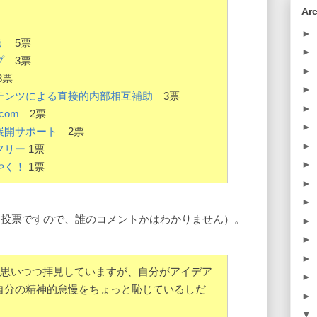
Ar
►
う
5票
►
プ
3票
►
3票
►
テンツによる直接的内部相互補助
3票
►
.com
2票
►
展開サポート
2票
►
フリー
1票
►
やく！
1票
►
►
名投票ですので、誰のコメントかはわかりません）。
►
►
►
と思いつつ拝見していますが、自分がアイデア
►
自分の精神的怠慢をちょっと恥じているしだ
►
▼