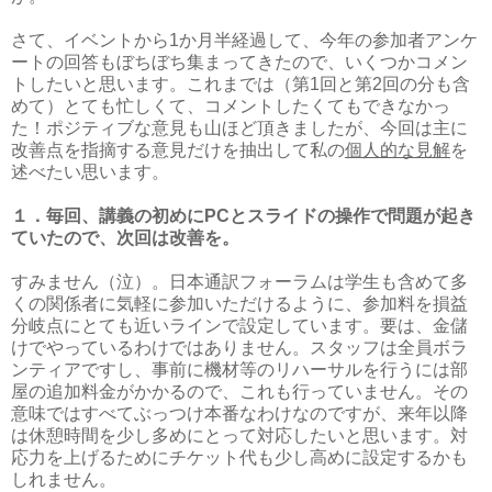
さて、イベントから1か月半経過して、今年の参加者アンケ
ートの回答もぼちぼち集まってきたので、いくつかコメン
トしたいと思います。これまでは（第1回と第2回の分も含
めて）とても忙しくて、コメントしたくてもできなかっ
た！ポジティブな意見も山ほど頂きましたが、今回は主に
改善点を指摘する意見だけを抽出して私の
個人的な見解
を
述べたい思います。
１．毎回、講義の初めにPCとスライドの操作で問題が起き
ていたので、次回は改善を。
すみません（泣）。日本通訳フォーラムは学生も含めて多
くの関係者に気軽に参加いただけるように、参加料を損益
分岐点にとても近いラインで設定しています。要は、金儲
けでやっているわけではありません。スタッフは全員ボラ
ンティアですし、事前に機材等のリハーサルを行うには部
屋の追加料金がかかるので、これも行っていません。その
意味ではすべてぶっつけ本番なわけなのですが、来年以降
は休憩時間を少し多めにとって対応したいと思います。対
応力を上げるためにチケット代も少し高めに設定するかも
しれません。