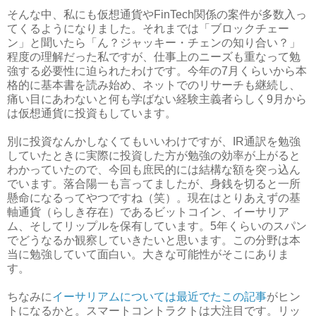
そんな中、私にも仮想通貨やFinTech関係の案件が多数入っ
てくるようになりました。それまでは「ブロックチェー
ン」と聞いたら「ん？ジャッキー・チェンの知り合い？」
程度の理解だった私ですが、仕事上のニーズも重なって勉
強する必要性に迫られたわけです。今年の7月くらいから本
格的に基本書を読み始め、ネットでのリサーチも継続し、
痛い目にあわないと何も学ばない経験主義者らしく9月から
は仮想通貨に投資もしています。
別に投資なんかしなくてもいいわけですが、IR通訳を勉強
していたときに実際に投資した方が勉強の効率が上がると
わかっていたので、今回も庶民的には結構な額を突っ込ん
でいます。落合陽一も言ってましたが、身銭を切ると一所
懸命になるってやつですね（笑）。現在はとりあえずの基
軸通貨（らしき存在）であるビットコイン、イーサリア
ム、そしてリップルを保有しています。5年くらいのスパン
でどうなるか観察していきたいと思います。この分野は本
当に勉強していて面白い。大きな可能性がそこにありま
す。
ちなみに
イーサリアムについては最近でたこの記事
がヒン
トになるかと。スマートコントラクトは大注目です。リッ