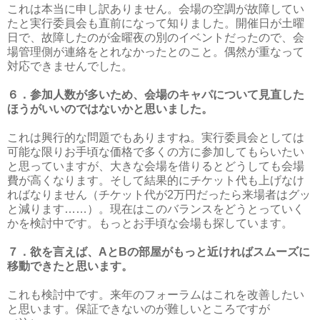
これは本当に申し訳ありません。会場の空調が故障してい
たと実行委員会も直前になって知りました。開催日が土曜
日で、故障したのが金曜夜の別のイベントだったので、会
場管理側が連絡をとれなかったとのこと。偶然が重なって
対応できませんでした。
６．参加人数が多いため、会場のキャパについて見直した
ほうがいいのではないかと思いました。
これは興行的な問題でもありますね。実行委員会としては
可能な限りお手頃な価格で多くの方に参加してもらいたい
と思っていますが、大きな会場を借りるとどうしても会場
費が高くなります。そして結果的にチケット代も上げなけ
ればなりません（チケット代が2万円だったら来場者はグッ
と減ります……）。現在はこのバランスをどうとっていく
かを検討中です。もっとお手頃な会場も探しています。
７．欲を言えば、AとBの部屋がもっと近ければスムーズに
移動できたと思います。
これも検討中です。来年のフォーラムはこれを改善したい
と思います。保証できないのが難しいところですが