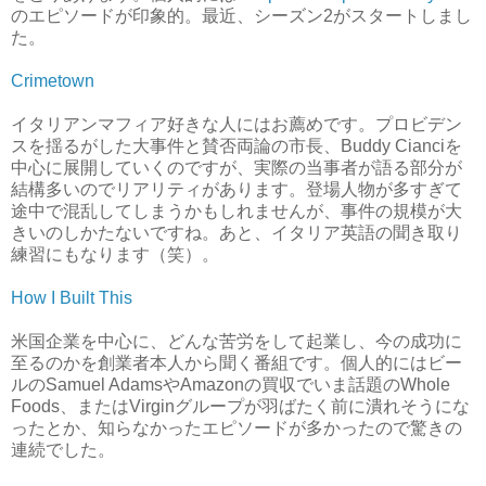
のエピソードが印象的。最近、シーズン2がスタートしまし
た。
Crimetown
イタリアンマフィア好きな人にはお薦めです。プロビデン
スを揺るがした大事件と賛否両論の市長、Buddy Cianciを
中心に展開していくのですが、実際の当事者が語る部分が
結構多いのでリアリティがあります。登場人物が多すぎて
途中で混乱してしまうかもしれませんが、事件の規模が大
きいのしかたないですね。あと、イタリア英語の聞き取り
練習にもなります（笑）。
How I Built This
米国企業を中心に、どんな苦労をして起業し、今の成功に
至るのかを創業者本人から聞く番組です。個人的にはビー
ルのSamuel AdamsやAmazonの買収でいま話題のWhole
Foods、またはVirginグループが羽ばたく前に潰れそうにな
ったとか、知らなかったエピソードが多かったので驚きの
連続でした。