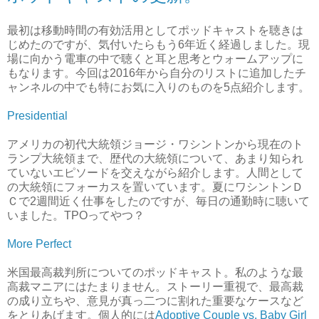
最初は移動時間の有効活用としてポッドキャストを聴きは
じめたのですが、気付いたらもう6年近く経過しました。現
場に向かう電車の中で聴くと耳と思考とウォームアップに
もなります。今回は2016年から自分のリストに追加したチ
ャンネルの中でも特にお気に入りのものを5点紹介します。
Presidential
アメリカの初代大統領ジョージ・ワシントンから現在のト
ランプ大統領まで、歴代の大統領について、あまり知られ
ていないエピソードを交えながら紹介します。人間として
の大統領にフォーカスを置いています。夏にワシントンＤ
Ｃで2週間近く仕事をしたのですが、毎日の通勤時に聴いて
いました。TPOってやつ？
More Perfect
米国最高裁判所についてのポッドキャスト。私のような最
高裁マニアにはたまりません。ストーリー重視で、最高裁
の成り立ちや、意見が真っ二つに割れた重要なケースなど
をとりあげます。個人的には
Adoptive Couple vs. Baby Girl