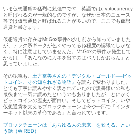
いま仮想通貨を猛烈に勉強中です。英語ではcryptocurrency
と呼ばれるのが一般的なのですが、なぜか日本のニュース
等では仮想通貨と呼ばれることが多いので、ここでも仮想
通貨と書きます。
仮想通貨の存在はMt.Gox事件の少し前から知っていました
が、テック系ギークが色々やってるね程度の認識でしかな
く、特に注意はしていませんた。Mt.Goxの事件が発生して
からは、「あんなのにカネを出すのはバカしかおらん」と
思っていました。
その認識も、
土方奈美さんの『デジタル・ゴールド──ビッ
トコイン、その知られざる物語』
を読んで変わりました。
とても丁寧に読みやすく訳されていたので訳書嫌いの私も
最後まで一気に読めたというのもありましたが、とにかく
ビットコインの歴史が面白い。そしてビットコイン、いや
仮想通貨を支えるブロックチェーンは今や一部で「インタ
ーネット以来の革命である」と言われています。
ブロックチェーンは「あらゆる人の未来」を変える、とい
う話（WIRED）