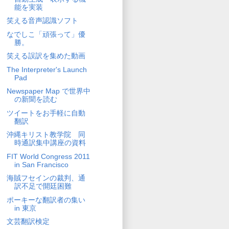
能を実装
笑える音声認識ソフト
なでしこ「頑張って」優
勝。
笑える誤訳を集めた動画
The Interpreter's Launch
Pad
Newspaper Map で世界中
の新聞を読む
ツイートをお手軽に自動
翻訳
沖縄キリスト教学院 同
時通訳集中講座の資料
FIT World Congress 2011
in San Francisco
海賊フセインの裁判、通
訳不足で開廷困難
ポーキーな翻訳者の集い
in 東京
文芸翻訳検定