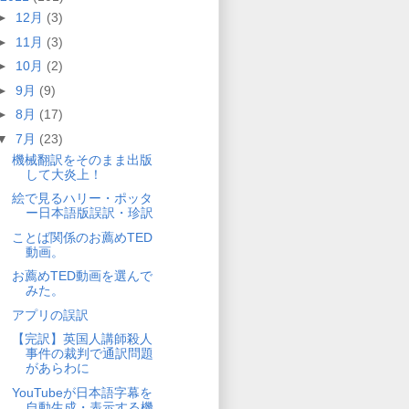
►
12月
(3)
►
11月
(3)
►
10月
(2)
►
9月
(9)
►
8月
(17)
▼
7月
(23)
機械翻訳をそのまま出版
して大炎上！
絵で見るハリー・ポッタ
ー日本語版誤訳・珍訳
ことば関係のお薦めTED
動画。
お薦めTED動画を選んで
みた。
アプリの誤訳
【完訳】英国人講師殺人
事件の裁判で通訳問題
があらわに
YouTubeが日本語字幕を
自動生成・表示する機