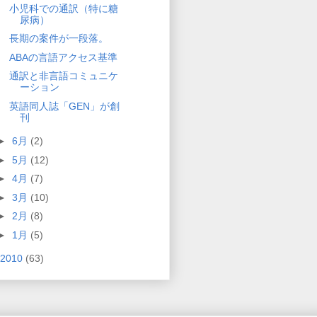
小児科での通訳（特に糖
尿病）
長期の案件が一段落。
ABAの言語アクセス基準
通訳と非言語コミュニケ
ーション
英語同人誌「GEN」が創
刊
►
6月
(2)
►
5月
(12)
►
4月
(7)
►
3月
(10)
►
2月
(8)
►
1月
(5)
2010
(63)