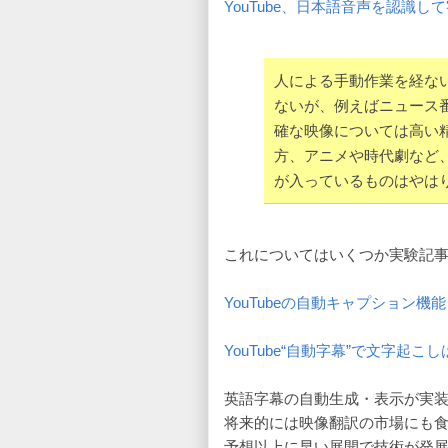
YouTube、日本語音声を認識
人による手動作業を経な
ないが、例えばニュース
確な映像については高い
方、アニメや時代劇など
が入っているものはやは
これについてはいくつか実験記
YouTubeの自動キャプション機
YouTube“自動字幕”で文字起こ
英語字幕の自動生成・表示が実
将来的には映像翻訳の市場にも
予想以上に早い展開で技術が発