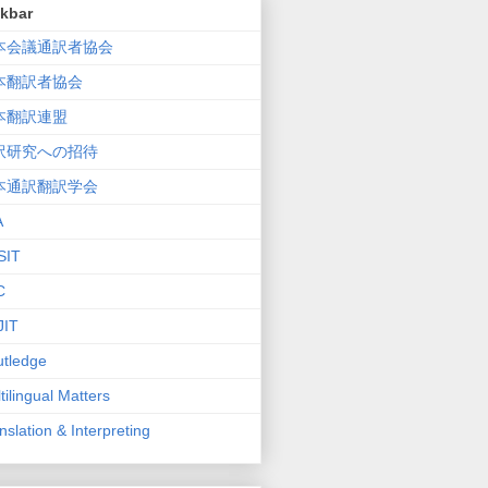
nkbar
本会議通訳者協会
本翻訳者協会
本翻訳連盟
訳研究への招待
本通訳翻訳学会
A
SIT
C
JIT
tledge
tilingual Matters
nslation & Interpreting