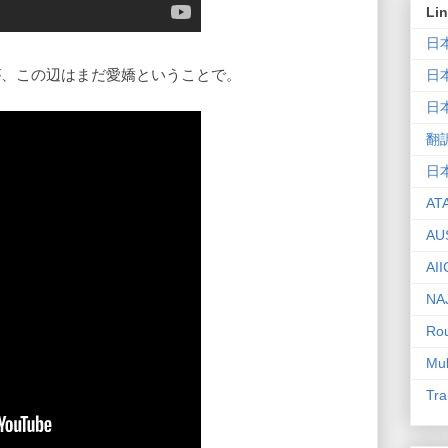
Li
日
が、この辺はまだ愛嬌ということで。
日
日
翻
日
AT
AU
AII
NA
Rou
Mul
Tra