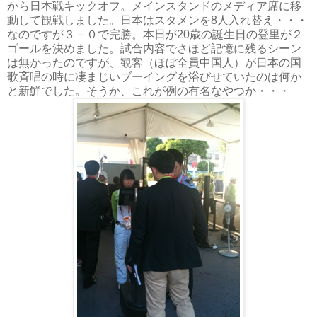
から日本戦キックオフ。メインスタンドのメディア席に移
動して観戦しました。日本はスタメンを8人入れ替え・・・
なのですが３－０で完勝。本日が20歳の誕生日の登里が２
ゴールを決めました。試合内容でさほど記憶に残るシーン
は無かったのですが、観客（ほぼ全員中国人）が日本の国
歌斉唱の時に凄まじいブーイングを浴びせていたのは何か
と新鮮でした。そうか、これが例の有名なやつか・・・