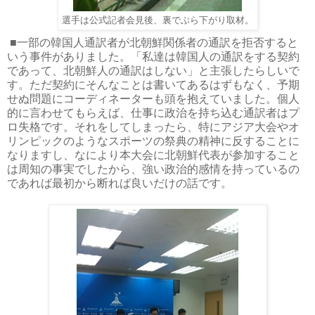
選手は公式記者会見後、裏でぶら下がり取材。
■一部の韓国人通訳者が北朝鮮関係者の通訳を拒否すると
いう事件がありました。「私達は韓国人の通訳をする契約
であって、北朝鮮人の通訳はしない」と主張したらしいで
す。ただ契約にそんなことは書いてあるはずもなく、予期
せぬ問題にコーディネーターも頭を抱えていました。個人
的に言わせてもらえば、仕事に政治を持ち込む通訳者はプ
ロ失格です。それをしてしまったら、特にアジア大会やオ
リンピックのようなスポーツの祭典の精神に反することに
なりますし、なにより本大会に北朝鮮代表が参加すること
は周知の事実でしたから、強い政治的感情を持っているの
であれば最初から断れば良いだけの話です。