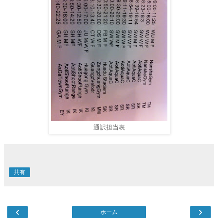
通訳担当表
共有
‹
›
ホーム