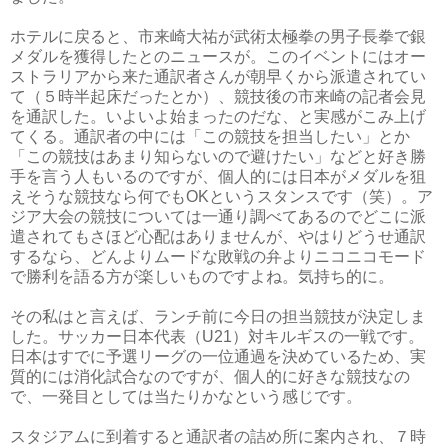
ホテルに戻ると、市来崎大祐が武術太極拳の男子長拳で銀
メダルを獲得したとのニュースが。このイベントにはオー
ストラリアから来た通訳者さんが朝早くから派遣されてい
て（５時半起床だったとか）、競技後の市来崎の記者会見
を通訳した。いよいよ始まったのだな、と実感がこみ上げ
てくる。通訳者の中には「この競技を担当したい」とか
「この競技はあまり知らないので避けたい」などと好き勝
手を言う人もいるのですが、個人的には日本がメダルを狙
えそうな競技なら何でもOKというスタンスです（笑）。ア
ジア大会の競技については一通り調べてあるのでどこに派
遣されてもさほど心配はありませんが、やはりどうせ通訳
するなら、どんよりムードな敗戦の弁よりニコニコモード
で勝利を語る方が楽しいものですよね。気持ち的に。
その私はと言えば、ランチ前に今日の担当競技が決定しま
した。サッカー日本代表（U21）対キルギスの一戦です。
日本はすでに予選リーグの一位通過を決めているため、実
質的には消化試合なのですが、個人的に好きな競技なの
で、一発目としては当たりかなという感じです。
スタジアムに到着すると通訳者の詰め所に案内され、７時