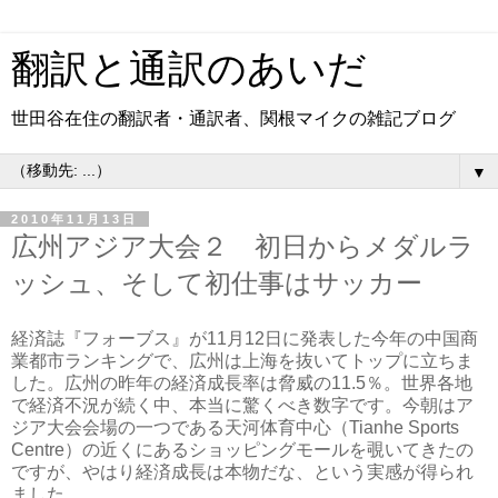
翻訳と通訳のあいだ
世田谷在住の翻訳者・通訳者、関根マイクの雑記ブログ
▼
2010年11月13日
広州アジア大会２ 初日からメダルラ
ッシュ、そして初仕事はサッカー
経済誌『フォーブス』が11月12日に発表した今年の中国商
業都市ランキングで、広州は上海を抜いてトップに立ちま
した。広州の昨年の経済成長率は脅威の11.5％。世界各地
で経済不況が続く中、本当に驚くべき数字です。今朝はア
ジア大会会場の一つである天河体育中心（Tianhe Sports
Centre）の近くにあるショッピングモールを覗いてきたの
ですが、やはり経済成長は本物だな、という実感が得られ
ました。