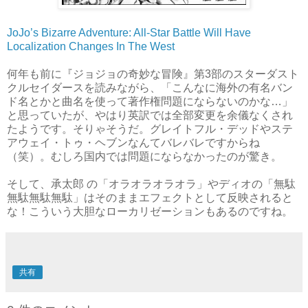
JoJo’s Bizarre Adventure: All-Star Battle Will Have
Localization Changes In The West
何年も前に『ジョジョの奇妙な冒険』第3部のスターダスト
クルセイダースを読みながら、「こんなに海外の有名バン
ド名とかと曲名を使って著作権問題にならないのかな…」
と思っていたが、やはり英訳では全部変更を余儀なくされ
たようです。そりゃそうだ。グレイトフル・デッドやステ
アウェイ・トゥ・ヘブンなんてバレバレですからね
（笑）。むしろ国内では問題にならなかったのが驚き。
そして、承太郎 の「オラオラオラオラ」やディオの「無駄
無駄無駄無駄」はそのままエフェクトとして反映されると
な！こういう大胆なローカリゼーションもあるのですね。
共有