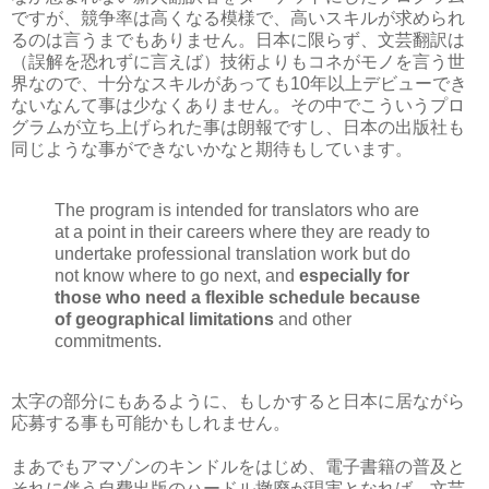
ですが、競争率は高くなる模様で、高いスキルが求められ
るのは言うまでもありません。日本に限らず、文芸翻訳は
（誤解を恐れずに言えば）技術よりもコネがモノを言う世
界なので、十分なスキルがあっても10年以上デビューでき
ないなんて事は少なくありません。その中でこういうプロ
グラムが立ち上げられた事は朗報ですし、日本の出版社も
同じような事ができないかなと期待もしています。
The program is intended for translators who are
at a point in their careers where they are ready to
undertake professional translation work but do
not know where to go next, and
especially for
those who need a flexible schedule because
of geographical limitations
and other
commitments.
太字の部分にもあるように、もしかすると日本に居ながら
応募する事も可能かもしれません。
まあでもアマゾンのキンドルをはじめ、電子書籍の普及と
それに伴う自費出版のハードル撤廃が現実となれば、文芸