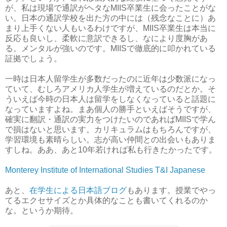
が、私は現場で通訳がヘタなMIIS卒業生に会ったことがな
い。日本の通訳学校を出た方の中には（残念なことに）あ
まり上手くない人もいるわけですが、MIIS卒業生は本当に
反応も良いし、柔軟に意訳できるし、なにより度胸があ
る。メンタルが強いのです。MIISで徹底的に叩かれている
証拠でしょう。
一時は日本人留学生が多数だったのに近年は少数派になっ
ていて、むしろアメリカ人学生が増えているのだとか。そ
ういえば今時の日本人は留学をしなくなっていると話題に
なっていますよね。まあ個人の勝手といえばそうですが、
確実に翻訳・通訳の実力をつけたいのであればMIISで学ん
で損はないと思います。カリキュラムはもちろんですが、
学習環境も素晴らしい。志が高い仲間との出会いもありま
すしね。ああ、あと10年若ければ私も行きたかったです。
Monterey Institute of International Studies T&I Japanese
あと、
在学生による日本語ブログ
もあります。授業でやっ
てるエクセサイズとか具体的なことも書いてくれるのか
な。というか期待。