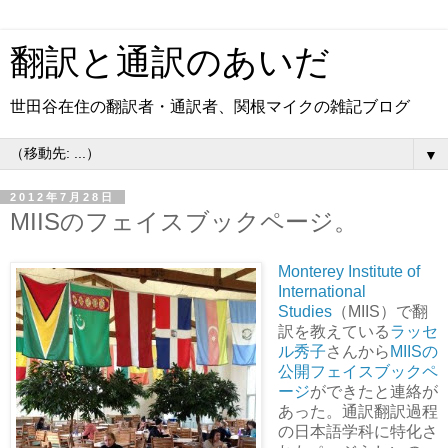
翻訳と通訳のあいだ
世田谷在住の翻訳者・通訳者、関根マイクの雑記ブログ
▼
2012年7月28日
MIISのフェイスブックページ。
Monterey Institute of
International
Studies
（MIIS）で翻
訳を教えている
ラッセ
ル秀子
さんから
MIISの
公開フェイスブックペ
ージ
ができたと連絡が
あった。通訳翻訳過程
の日本語学科に特化さ