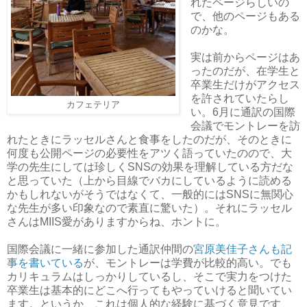
れたページらしいの
で、他のページもある
のかな。
実は前からページはあ
ったのだが、在学生と
卒業生だけがアクセス
を許されていたらし
カフェテリア
い。6月に通訳の国際
会議でモントレーを訪
れたときにラッセルさんと食事をしたのだが、そのときに
何度も公開ページの必要性をアツく語っていたのので、大
学の先生にしては珍しくSNSの効果を理解している方だな
と思っていた（上から目線でバカにしているように読める
かもしれないがそうではなくて、一般的にはSNSに無関心
な先生が多い印象なので素直に驚いた）。それにラッセル
さんはMIIS愛がありますからね、ホントに。
国際会議に一緒に参加した通訳仲間の
宮原美佳子さんも記
事を書いている
が、モントレーは学費が比較的高い。でも
カリキュラムはしっかりしているし、そこで実力をつけた
卒業生は基本的にどこへ行ってもやっていけると聞いてい
ます。というか、これは個人的な経験に基づく意見です