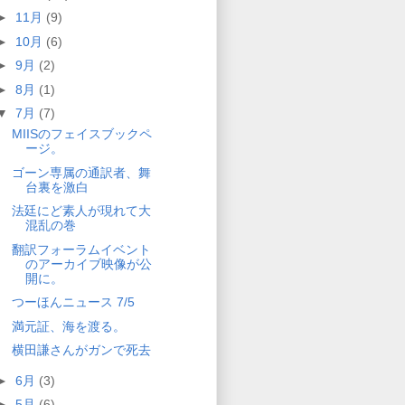
►
11月
(9)
►
10月
(6)
►
9月
(2)
►
8月
(1)
▼
7月
(7)
MIISのフェイスブックペ
ージ。
ゴーン専属の通訳者、舞
台裏を激白
法廷にど素人が現れて大
混乱の巻
翻訳フォーラムイベント
のアーカイブ映像が公
開に。
つーほんニュース 7/5
満元証、海を渡る。
横田謙さんがガンで死去
►
6月
(3)
►
5月
(6)