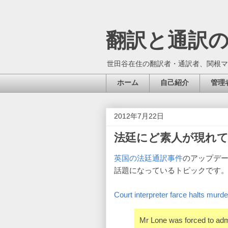
翻訳と通訳
世田谷在住の翻訳者・通訳者、関根マ
ホーム
自己紹介
管理
2012年7月22日
法廷にど素人が現れて
英国の法廷通訳事件
のアップデ
話題になっているトピックです
Court interpreter farce halts murder
Mr Lone was forced to admit