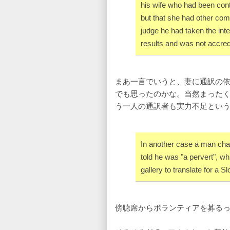
his wife who had been con
but that she had other com
judge he had taken the inte
results and was not accred
まあ一言でいうと、妻に通訳の
でも思ったのかな。当然まった
う一人の通訳者も実力不足とい
In another case a man char
told he was "a pervert", wh
gallery to translate for a S
傍聴席からボランティアを募る