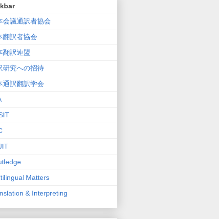
nkbar
本会議通訳者協会
本翻訳者協会
本翻訳連盟
訳研究への招待
本通訳翻訳学会
A
SIT
C
JIT
tledge
tilingual Matters
nslation & Interpreting