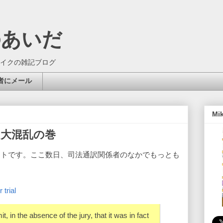
のあいだ
イクの雑記ブログ
者にメール
Mi
大混乱の巻
ートです。ここ数日、司法通訳関係者のなかでもっとも
。
 trial
, in the absence of the jury, that it was in fact