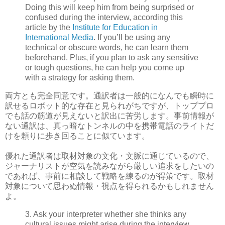
Doing this will keep him from being surprised or
confused during the interview, according this
article by the
Institute for Education in
International Media
. If you’ll be using any
technical or obscure words, he can learn them
beforehand. Plus, if you plan to ask any sensitive
or tough questions, he can help you come up
with a strategy for asking them.
両方とも完全同意です。通訳者は一般的になんでも瞬時に
訳せるロボット的な存在と見られがちですが、トッププロ
でも話の筋道が見えないと訳出に苦労します。事前情報が
ない通訳は、真っ暗なトンネルの中を携帯電話のライトだ
けを頼りに歩き回ることに似ています。
優れた通訳者は取材対象の文化・文脈に通じているので、
ジャーナリストが空気を読みながら厳しい追求をしたいの
であれば、事前に相談して戦略を練るのが得策です。取材
対象について思わぬ情報・視点を得られるかもしれません
よ。
3. Ask your interpreter whether she thinks any
cultural issues might arise during the interview.