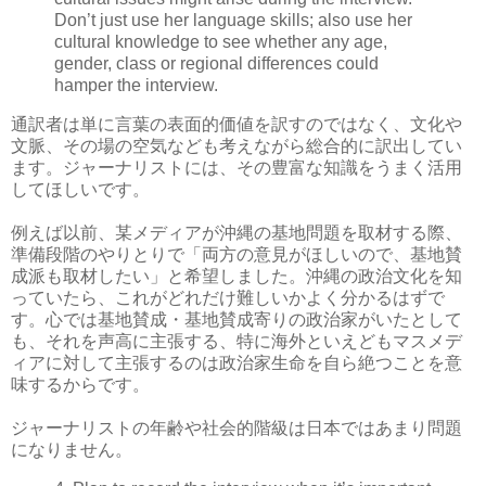
Don’t just use her language skills; also use her
cultural knowledge to see whether any age,
gender, class or regional differences could
hamper the interview.
通訳者は単に言葉の表面的価値を訳すのではなく、文化や
文脈、その場の空気なども考えながら総合的に訳出してい
ます。ジャーナリストには、その豊富な知識をうまく活用
してほしいです。
例えば以前、某メディアが沖縄の基地問題を取材する際、
準備段階のやりとりで「両方の意見がほしいので、基地賛
成派も取材したい」と希望しました。沖縄の政治文化を知
っていたら、これがどれだけ難しいかよく分かるはずで
す。心では基地賛成・基地賛成寄りの政治家がいたとして
も、それを声高に主張する、特に海外といえどもマスメデ
ィアに対して主張するのは政治家生命を自ら絶つことを意
味するからです。
ジャーナリストの年齢や社会的階級は日本ではあまり問題
になりません。