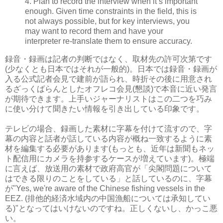
4. Plan to record the interview when it’s important
enough. Given time constraints in the field, this is
not always possible, but for key interviews, you
may want to record them and have your
interpreter re-translate them to ensure accuracy.
録音・録画は記者の判断ではなく、取材先の許可次第です
(少なくとも日本ではそれが一般的)。日本では録音・録画が
入る公式記者会見で建前が語られ、時折その後に用意され
るざっくばらんとしたオフレコ会見(懇談)で本音に近い発言
が期待できます。上手いジャーナリストはこの二つを巧み
に使い分けて聞きたい情報を引き出している印象です。
テレビの場合、録画した素材に字幕を付けて流すので、字
幕の内容と話者が話している内容が概ね一致するように素
材を編集する必要があります(もっとも、近年は新聞もネッ
ト配信用にカメラを持参するケースが増えています)。極端
に言えば、放送用の素材で政府高官が「尖閣問題について
はできる限りのことをしている」と話しているのに、字幕
が"Yes, we're aware of the Chinese fishing vessels in the
EEZ. (排他的経済水域内の中国漁船については承知してい
る)"となってはいけないのですね。正しくないし、かっこ悪
い。