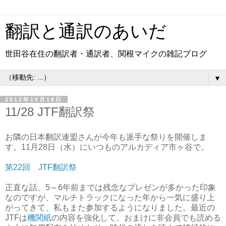
翻訳と通訳のあいだ
世田谷在住の翻訳者・通訳者、関根マイクの雑記ブログ
▼
2012年10月18日
11/28 JTF翻訳祭
お隣の日本翻訳連盟さんが今年も派手な祭りを開催しま
す。11月28日（水）にいつものアルカディア市ヶ谷で。
第22回 JTF翻訳祭
正直な話、5～6年前までは残念なプレゼンが多かった印象
なのですが、マルチトラックになった年から一気に盛り上
がってきて、私もまた参加するようになりました。最近の
JTFは
機関紙
の内容を強化して、おまけに非会員でも読める