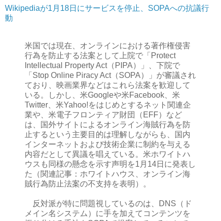
Wikipediaが1月18日にサービスを停止、SOPAへの抗議行
動
米国では現在、オンラインにおける著作権侵害
行為を防止する法案として上院で「Protect
Intellectual Property Act（PIPA）」、下院で
「Stop Online Piracy Act（SOPA）」が審議され
ており、映画業界などはこれら法案を歓迎して
いる。しかし、米Googleや米Facebook、米
Twitter、米Yahoo!をはじめとするネット関連企
業や、米電子フロンティア財団（EFF）など
は、国外サイトによるオンライン海賊行為を防
止するという主要目的は理解しながらも、国内
インターネットおよび技術企業に制約を与える
内容だとして異議を唱えている。米ホワイトハ
ウスも同様の懸念を示す声明を1月14日に発表し
た（関連記事：ホワイトハウス、オンライン海
賊行為防止法案の不支持を表明）。
反対派が特に問題視しているのは、DNS（ド
メイン名システム）に手を加えてコンテンツを