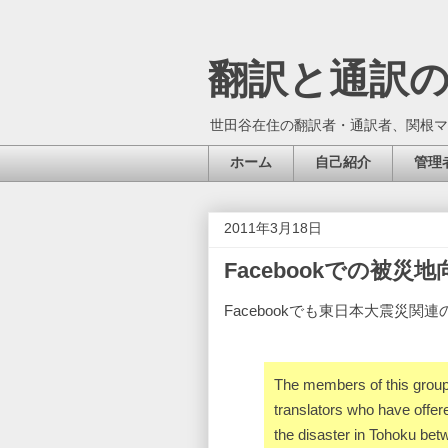
翻訳と通訳
世田谷在住の翻訳者・通訳者、関根マ
ホーム
自己紹介
管理
2011年3月18日
Facebookでの被
Facebookでも東日本大震災
The members of this group
translators who have offere
the disaster in Tohoku bet