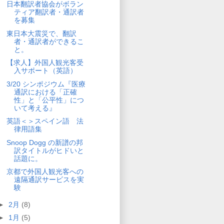
日本翻訳者協会がボラン
ティア翻訳者・通訳者
を募集
東日本大震災で、翻訳
者・通訳者ができるこ
と。
【求人】外国人観光客受
入サポート（英語）
3/20 シンポジウム『医療
通訳における「正確
性」と「公平性」につ
いて考える』
英語＜＞スペイン語 法
律用語集
Snoop Dogg の新譜の邦
訳タイトルがヒドいと
話題に。
京都で外国人観光客への
遠隔通訳サービスを実
験
►
2月
(8)
►
1月
(5)