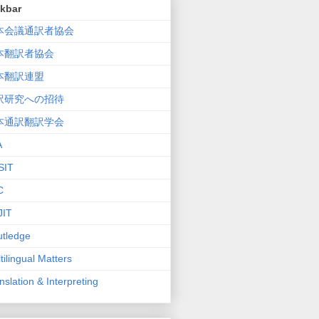
nkbar
本会議通訳者協会
本翻訳者協会
本翻訳連盟
訳研究への招待
本通訳翻訳学会
A
SIT
C
JIT
tledge
tilingual Matters
nslation & Interpreting