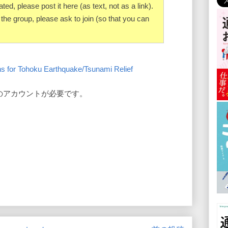
ed, please post it here (as text, not as a link).
the group, please ask to join (so that you can
ns for Tohoku Earthquake/Tsunami Relief
kのアカウントが必要です。