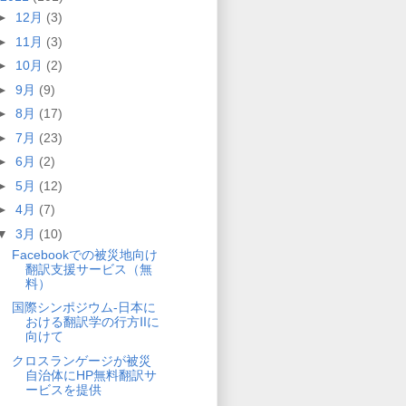
►
12月
(3)
►
11月
(3)
►
10月
(2)
►
9月
(9)
►
8月
(17)
►
7月
(23)
►
6月
(2)
►
5月
(12)
►
4月
(7)
▼
3月
(10)
Facebookでの被災地向け
翻訳支援サービス（無
料）
国際シンポジウム-日本に
おける翻訳学の行方Ⅱに
向けて
クロスランゲージが被災
自治体にHP無料翻訳サ
ービスを提供