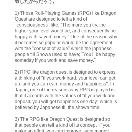
致したからだろう。
1) Those Roll-Playing Games (RPG) like Dragon
Quest are designed to tell a kind of
"consciousness" like, "The more you try, the
higher your level would be, and consequently be
happy with saved money." One of the reason why
it becomes so popular would be the agreement
with the "consept of value" which the japanese
people till Showa used to have; "You'll be happy
someday if you work and save money."
2) RPG like dragon quest is designed to express
a thinking of "if you work hard, your level can get
up, and you can earn money and happiness". In
Japan, one of the reasons why RPG is played is
that it accords with the values of "if you work and
deposit, you will get happiness one day" which is
believed by Japanese till the showa time.
3) The RPG like Dragon Quest is designed so
that people can tell a kind of its concept “If you
make an effort, you can improve, save money