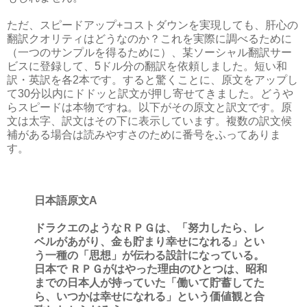
ただ、スピードアップ+コストダウンを実現しても、肝心の
翻訳クオリティはどうなのか？これを実際に調べるために
（一つのサンプルを得るために）、某ソーシャル翻訳サー
ビスに登録して、5ドル分の翻訳を依頼しました。短い和
訳・英訳を各2本です。すると驚くことに、原文をアップし
て30分以内にドドッと訳文が押し寄せてきました。どうや
らスピードは本物ですね。以下がその原文と訳文です。原
文は太字、訳文はその下に表示しています。複数の訳文候
補がある場合は読みやすさのために番号をふってありま
す。
日本語原文A
ドラクエのようなＲＰＧは、「努力したら、レ
ベルがあがり、金も貯まり幸せになれる」とい
う一種の「思想」が伝わる設計になっている。
日本で ＲＰＧがはやった理由のひとつは、昭和
までの日本人が持っていた「働いて貯蓄してた
ら、いつかは幸せになれる」という価値観と合