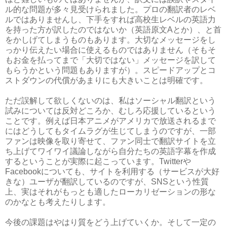
ル的な問題が多々見受けられました。プロの翻訳者のレベ
ルではありませんし、下手をすれば高校生レベルの英語力
を持った方が訳したのではないか（英語原文Aとか）、と首
をかしげてしまうものもあります。大切なメッセージをし
っかり伝えたい場合に使えるものではありません（そもそ
もお金を払ってまで「大切ではない」メッセージを訳して
もらうかという問題もありますが）。スピードアップとコ
ストダウンの代償があまりにも大きいことは明確です。
ただ誤解して欲しくないのは、私はソーシャル翻訳という
試みについては反対どころか、むしろ応援しているという
ことです。例えば日本アニメがアメリカで放送されるまで
にはどうしてもタイムラグが生じてしまうのですが、一部
ファンは映像を取り寄せて、ファン同士で翻訳サイトを立
ち上げてワイワイ議論しながら自分たちの英語字幕を作成
するということが実際に起こっています。Twitterや
Facebookについても、サイトを利用する（サービスが大好
きな）ユーザが翻訳しているのですが、SNSという性質
上、実はそれがもっとも適したローカリゼーションの形な
のかなとも考えたりします。
今後の課題はやはり質をどう上げていくか。そして一定の