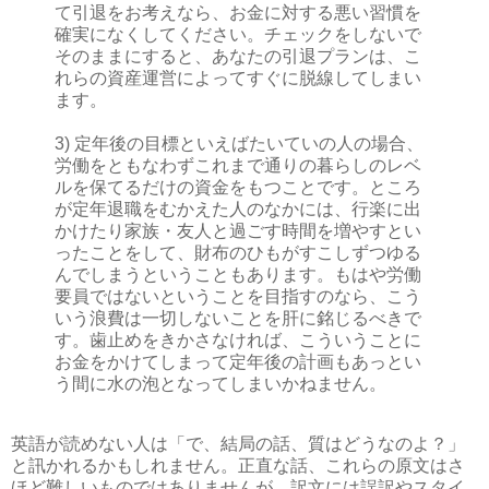
て引退をお考えなら、お金に対する悪い習慣を
確実になくしてください。チェックをしないで
そのままにすると、あなたの引退プランは、こ
れらの資産運営によってすぐに脱線してしまい
ます。
3) 定年後の目標といえばたいていの人の場合、
労働をともなわずこれまで通りの暮らしのレベ
ルを保てるだけの資金をもつことです。ところ
が定年退職をむかえた人のなかには、行楽に出
かけたり家族・友人と過ごす時間を増やすとい
ったことをして、財布のひもがすこしずつゆる
んでしまうということもあります。もはや労働
要員ではないということを目指すのなら、こう
いう浪費は一切しないことを肝に銘じるべきで
す。歯止めをきかさなければ、こういうことに
お金をかけてしまって定年後の計画もあっとい
う間に水の泡となってしまいかねません。
英語が読めない人は「で、結局の話、質はどうなのよ？」
と訊かれるかもしれません。正直な話、これらの原文はさ
ほど難しいものではありませんが、訳文には誤訳やスタイ