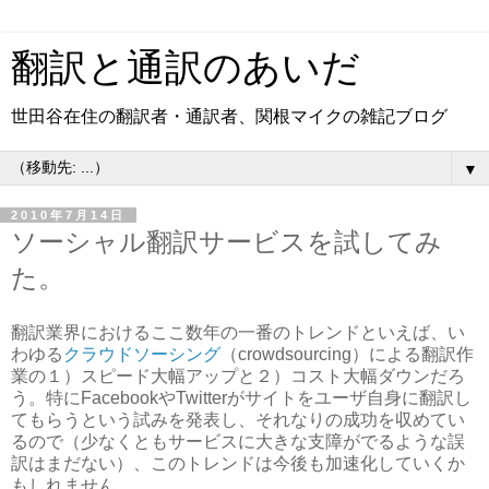
翻訳と通訳のあいだ
世田谷在住の翻訳者・通訳者、関根マイクの雑記ブログ
▼
2010年7月14日
ソーシャル翻訳サービスを試してみ
た。
翻訳業界におけるここ数年の一番のトレンドといえば、い
わゆる
クラウドソーシング
（crowdsourcing）による翻訳作
業の１）スピード大幅アップと２）コスト大幅ダウンだろ
う。特にFacebookやTwitterがサイトをユーザ自身に翻訳し
てもらうという試みを発表し、それなりの成功を収めてい
るので（少なくともサービスに大きな支障がでるような誤
訳はまだない）、このトレンドは今後も加速化していくか
もしれません。