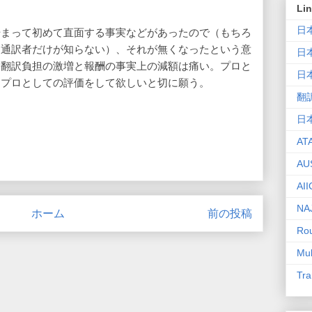
Li
日
始まって初めて直面する事実などがあったので（もちろ
、通訳者だけが知らない）、それが無くなったという意
日
り翻訳負担の激増と報酬の事実上の減額は痛い。プロと
日
、プロとしての評価をして欲しいと切に願う。
翻
日
AT
AU
AII
NA
ホーム
前の投稿
Rou
Mul
Tra