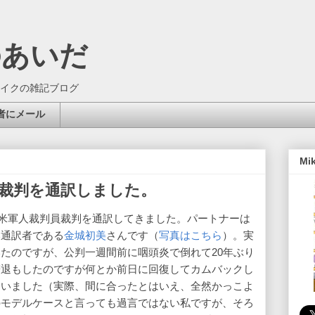
のあいだ
イクの雑記ブログ
者にメール
Mi
裁判を通訳しました。
初の米軍人裁判員裁判を通訳してきました。パートナーは
い通訳者である
金城初美
さんです（
写真はこちら
）。実
たのですが、公判一週間前に咽頭炎で倒れて20年ぶり
辞退もしたのですが何とか前日に回復してカムバックし
まいました（実際、間に合ったとはいえ、全然かっこよ
のモデルケースと言っても過言ではない私ですが、そろ