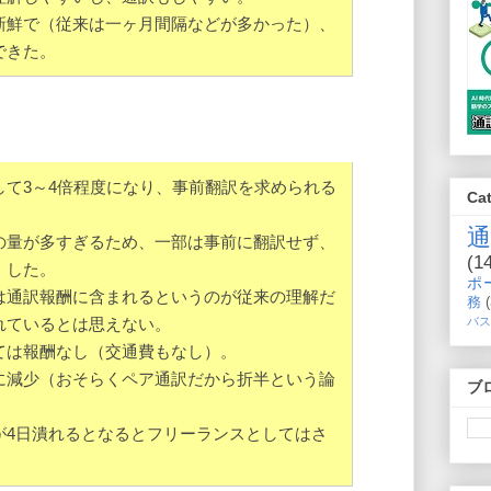
新鮮で（従来は一ヶ月間隔などが多かった）、
できた。
して3～4倍程度になり、事前翻訳を求められる
Ca
の量が多すぎるため、一部は事前に翻訳せず、
(1
」した。
ポ
は通訳報酬に含まれるというのが従来の理解だ
務
バス
れているとは思えない。
ては報酬なし（交通費もなし）。
に減少（おそらくペア通訳だから折半という論
ブ
が4日潰れるとなるとフリーランスとしてはさ