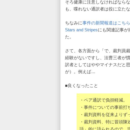
そろ健康に注意しなければなら
も、喋れない通訳者は役に立た
ちなみに
事件の新聞報道はこち
Stars and Stripes
にも関連記事が
た。
さて、各方面から「で、裁判員
経験がないですし、法曹三者が
訳者としてはややマイナスだと
が）。例えば…
■良くなったこと
・ペア通訳で負担軽減。
・事件についての事前打
・裁判資料を従来よりず
・裁判資料、特に冒頭陳
語」的に語られるので、