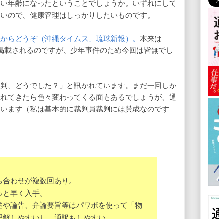
ない年齢になったということでしょうか。いずれにして
ないので、健康管理はしっかりしたいものです。
らからどうぞ（沖縄タイムス、琉球新報）。
本来は
掲載されるのですが、少年事件のため今回は皆無でし
裁判、どうでした？」と訊かれています。まだ一回しか
慣れてきたら色々変わってくる面もあるでしょうが、通
思います（私は基本的に裁判員裁判には賛成なのです
ち合わせが複数回あり。
っと早く入手。
述や論告、弁論要旨等はパワポを使って「物
理解しやすいし、通訳もしやすい。