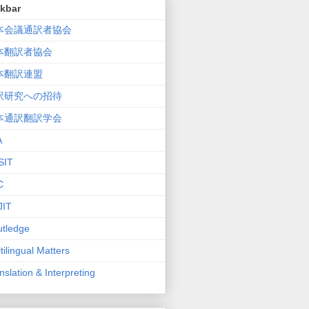
nkbar
本会議通訳者協会
本翻訳者協会
本翻訳連盟
訳研究への招待
本通訳翻訳学会
A
SIT
C
JIT
tledge
tilingual Matters
nslation & Interpreting