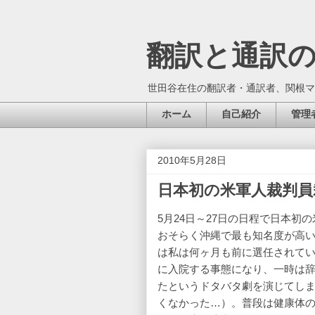
翻訳と通訳
世田谷在住の翻訳者・通訳者、関根マ
ホーム
自己紹介
管理
2010年5月28日
日本初の米軍人裁判員
5月24日～27日の日程で日本
おそらく沖縄で最も知名度が高
は私は何ヶ月も前に選任されてい
に入院する事態になり、一時は
たというドタバタ劇を演じてし
くなかった…）。普段は健康体