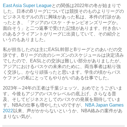
East Asia Super League
との関係は2022年の冬が始まりで
した。日本のBリーグについては競技そのものよりリーグの
ビジネスモデルの方に興味があった私は、本件の打診があ
ったとき、「アジアのバスケ・チャンピオンズリーグか。
面白そう」と二つ返事で受けた記憶があります。付き合い
のあるクライアントがリーグに出資していて、その紹介と
いうのもありました。
私が担当したのは主にEASL幹部とBリーグとのあいだの交
渉です。Bリーグの次のシーズンのスケジュールは決定済み
でしたので、EASLとの交渉は難しい部分がありましたが、
アジアにおけるバスケの未来のために、両当事者は粘り強
く交渉し、かなり頑張ったと思います。学生の頃からバス
ケファンの私にとってもやりがいのある仕事でした。
2023年～24年の王者は千葉ジェッツ。おめでとうございま
す。今後もアジアのバスケレベルの底上げ、さらなる普
及、そしてビジネスとしてのバスケの発展を期待していま
す。NBAの仕事も増やしたいのですが、
NBA Japan Games
2022
以来、声がかからないというか、NBA絡みの案件があ
まりない気が。