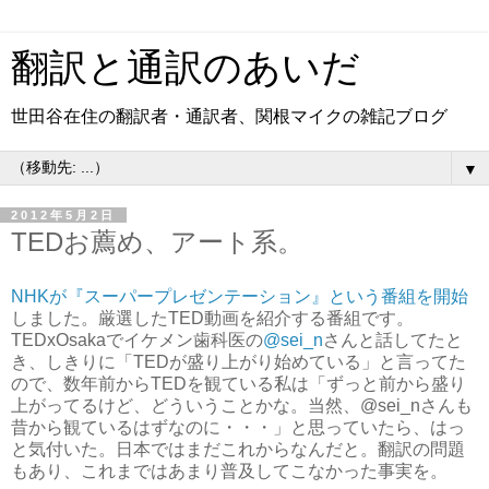
翻訳と通訳のあいだ
世田谷在住の翻訳者・通訳者、関根マイクの雑記ブログ
▼
2012年5月2日
TEDお薦め、アート系。
NHKが『スーパープレゼンテーション』という番組を開始
しました。厳選したTED動画を紹介する番組です。
TEDxOsakaでイケメン歯科医の
@sei_n
さんと話してたと
き、しきりに「TEDが盛り上がり始めている」と言ってた
ので、数年前からTEDを観ている私は「ずっと前から盛り
上がってるけど、どういうことかな。当然、@sei_nさんも
昔から観ているはずなのに・・・」と思っていたら、はっ
と気付いた。日本ではまだこれからなんだと。翻訳の問題
もあり、これまではあまり普及してこなかった事実を。