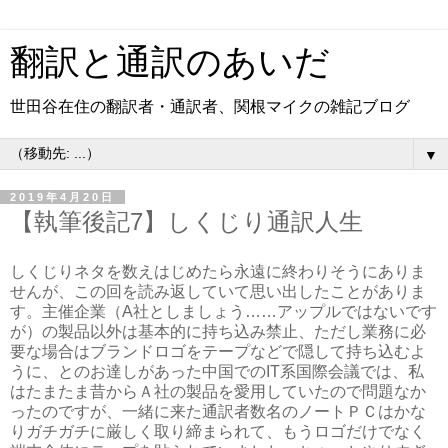
翻訳と通訳のあいだ
世田谷在住の翻訳者・通訳者、関根マイクの雑記ブログ
▼
2019年4月20日
【執筆後記7】しくじり通訳人生
しくじりネタを数えはじめたら永遠に終わりそうにありま
せんが、この回を読み返していて思い出したことがありま
す。主催企業（A社としましょう……アップルではないです
が）の製品以外は基本的に持ち込み禁止、ただし業務に必
要な場合はブランドロゴをテープなどで隠して持ち込むよ
うに、とのお達しがあった中国でのIT系国際会議では、私
はたまたま昔からＡ社の製品を愛用していたので問題なか
ったのですが、一緒に来た通訳者数名のノートＰＣはかな
りガチガチに厳しく取り締まられて、もうロゴだけでなく