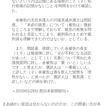
ないというのは記憶にある場面のこと（２）犯
行前後の記憶がないこと‐を時間をかけて確認し
た。
余被告の主任弁護人の川端克成弁護士は閉廷
後、「『未必の故意』について（被告は）微妙
なところまで理解しておらず、殺意の有無を問
われると否定してしまう。裁判長のまとめで裁
判員も理解できたのではないか」としている。
また、閉廷後、傍聴していた余被告の長女
（１５）は報道陣に対し「父が不利になる誤訳
があった」として（１）元妻について尋ねた弁
護側質問に対し、余被告は「愛（いと）しい人
です」と答えたが、通訳人は「一番親しい人」
と訳した（２）余被告は酒を飲んだ状態を「理
性がない」と述べたが、通訳人は「無意識」と
訳した‐などの例を挙げた。
＝2010/01/28付 西日本新聞朝刊＝
まあ細かい状況は分からないののだが、この間違い方が本