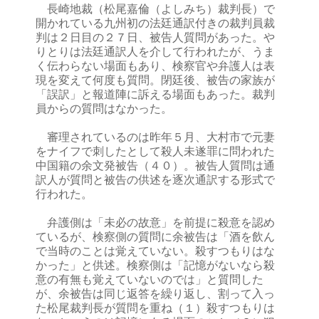
長崎地裁（松尾嘉倫（よしみち）裁判長）で
開かれている九州初の法廷通訳付きの裁判員裁
判は２日目の２７日、被告人質問があった。や
りとりは法廷通訳人を介して行われたが、うま
く伝わらない場面もあり、検察官や弁護人は表
現を変えて何度も質問。閉廷後、被告の家族が
「誤訳」と報道陣に訴える場面もあった。裁判
員からの質問はなかった。
審理されているのは昨年５月、大村市で元妻
をナイフで刺したとして殺人未遂罪に問われた
中国籍の余文発被告（４０）。被告人質問は通
訳人が質問と被告の供述を逐次通訳する形式で
行われた。
弁護側は「未必の故意」を前提に殺意を認め
ているが、検察側の質問に余被告は「酒を飲ん
で当時のことは覚えていない。殺すつもりはな
かった」と供述。検察側は「記憶がないなら殺
意の有無も覚えていないのでは」と質問した
が、余被告は同じ返答を繰り返し、割って入っ
た松尾裁判長が質問を重ね（１）殺すつもりは