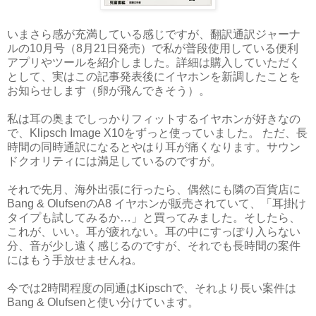
いまさら感が充満している感じですが、翻訳通訳ジャーナ
ルの10月号（8月21日発売）で私が普段使用している便利
アプリやツールを紹介しました。詳細は購入していただく
として、実はこの記事発表後にイヤホンを新調したことを
お知らせします（卵が飛んできそう）。
私は耳の奥までしっかりフィットするイヤホンが好きなの
で、Klipsch Image X10をずっと使っていました。 ただ、長
時間の同時通訳になるとやはり耳が痛くなります。サウン
ドクオリティには満足しているのですが。
それで先月、海外出張に行ったら、偶然にも隣の百貨店に
Bang & OlufsenのA8 イヤホンが販売されていて、「耳掛け
タイプも試してみるか…」と買ってみました。そしたら、
これが、いい。耳が疲れない。耳の中にすっぽり入らない
分、音が少し遠く感じるのですが、それでも長時間の案件
にはもう手放せませんね。
今では2時間程度の同通はKipschで、それより長い案件は
Bang & Olufsenと使い分けています。