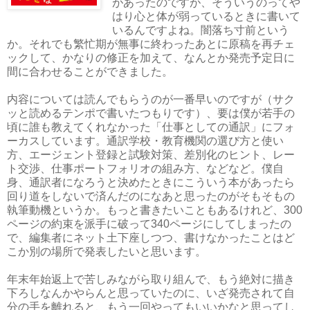
があったのですが、そういうのってや
はり心と体が弱っているときに書いて
いるんですよね。闇落ち寸前という
か。それでも繁忙期が無事に終わったあとに原稿を再チェ
ックして、かなりの修正を加えて、なんとか発売予定日に
間に合わせることができました。
内容については読んでもらうのが一番早いのですが（サク
ッと読めるテンポで書いたつもりです）、要は僕が若手の
頃に誰も教えてくれなかった「仕事としての通訳」にフォ
ーカスしています。通訳学校・教育機関の選び方と使い
方、エージェント登録と試験対策、差別化のヒント、レー
ト交渉、仕事ポートフォリオの組み方、などなど。僕自
身、通訳者になろうと決めたときにこういう本があったら
回り道をしないで済んだのになあと思ったのがそもそもの
執筆動機というか。もっと書きたいこともあるけれど、300
ページの約束を派手に破って340ページにしてしまったの
で、編集者にネット土下座しつつ、書けなかったことはど
こか別の場所で発表したいと思います。
年末年始返上で苦しみながら取り組んで、もう絶対に描き
下ろしなんかやらんと思っていたのに、いざ発売されて自
分の手を離れると、もう一回やってもいいかなと思ってし